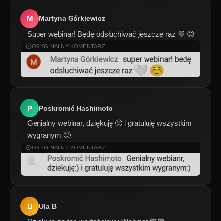
M
Martyna Górkiewicz
Super webinar! Będę odsłuchiwać jeszcze raz 💜 😊
ORYGINALNY KOMENTARZ
P
Poskromić Hashimoto
Genialny webinar, dziękuję 🙂 i gratuluję wszystkim
wygranym 🙂
ORYGINALNY KOMENTARZ
K
o
n
i
U
Ula B
e