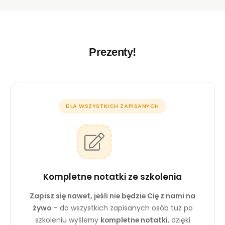
rn
et
o
w
ej
Prezenty!
,
n
a
p
o
DLA WSZYSTKICH ZAPISANYCH
d
st
a
wi
e
te
g
Kompletne notatki ze szkolenia
o,
ja
Zapisz się nawet, jeśli nie będzie Cię z nami na
k
żywo
– do wszystkich zapisanych osób tuż po
st
szkoleniu wyślemy
kompletne notatki
, dzięki