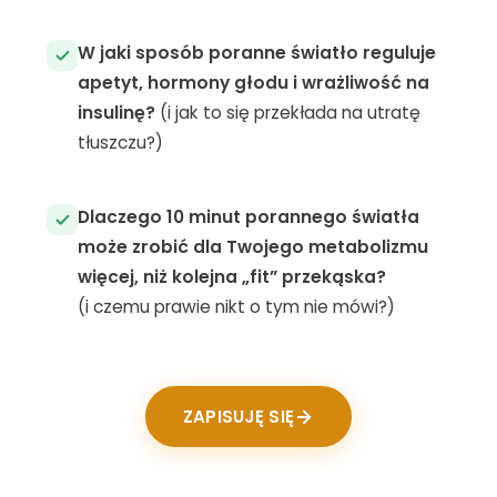
d
o
W jaki sposób poranne światło reguluje
f
u
apetyt, hormony głodu i wrażliwość na
n
insulinę?
(i jak to się przekłada na utratę
k
tłuszczu?)
c
j
o
Dlaczego 10 minut porannego światła
n
o
może zrobić dla Twojego metabolizmu
w
więcej, niż kolejna „fit” przekąska?
a
(i czemu prawie nikt o tym nie mówi?)
n
i
a
s
tr
ZAPISUJĘ SIĘ
o
n
y