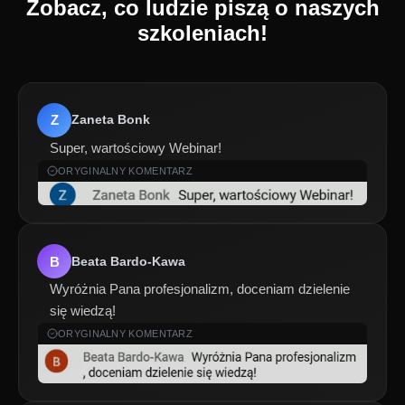
Zobacz, co ludzie piszą o naszych
szkoleniach!
Z
Zaneta Bonk
Super, wartościowy Webinar!
ORYGINALNY KOMENTARZ
B
Beata Bardo-Kawa
Wyróżnia Pana profesjonalizm, doceniam dzielenie
się wiedzą!
ORYGINALNY KOMENTARZ