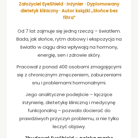
k
Założyciel EyeShield · Inżynier · Dyplomowany
a
dietetyk kliniczny · Autor książki „Słońce bez
A
filtra”
b
y
Od 7 lat zajmuje się jedną rzeczą – światłem.
ś
Bada, jak słońce, rytm dobowy i ekspozycja na
m
y
światło w ciągu dnia wpływają na hormony,
m
energię, sen i zdrowie skóry.
o
gl
Pracował z ponad 400 osobami zmagającymi
i
się z chronicznym zmęczeniem, zaburzeniami
p
snu i problemami hormonalnymi.
o
p
Jego analityczne podejście – łączące
r
inżynierię, dietetykę kliniczną i medycynę
a
funkcjonalną – pozwala docierać do
wi
ć
prawdziwych przyczyn problemu, a nie tylko
fu
leczyć objawy.
n
k