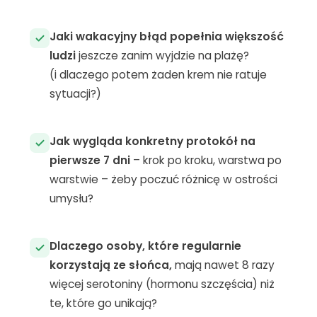
j
o
Jaki wakacyjny błąd popełnia większość
n
ludzi
jeszcze zanim wyjdzie na plażę?
a
l
(i dlaczego potem żaden krem nie ratuje
n
sytuacji?)
e
.
S
Jak wygląda konkretny protokół na
ą
o
pierwsze 7 dni
– krok po kroku, warstwa po
n
warstwie – żeby poczuć różnicę w ostrości
e
umysłu?
p
o
tr
Dlaczego osoby, które regularnie
z
e
korzystają ze słońca,
mają nawet 8 razy
b
więcej serotoniny (hormonu szczęścia) niż
n
te, które go unikają?
e