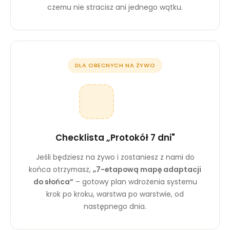
r
czemu nie stracisz ani jednego wątku.
o
n
a
je
st
u
DLA OBECNYCH NA ŻYWO
ży
w
a
n
a.
Checklista „Protokół 7 dni"
D
Jeśli będziesz na żywo i zostaniesz z nami do
o
końca otrzymasz,
„7-etapową mapę adaptacji
ś
do słońca”
– gotowy plan wdrożenia systemu
w
krok po kroku, warstwa po warstwie, od
i
następnego dnia.
a
d