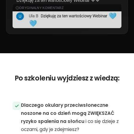
c
Dziękuję za ten wartościowy Webinar 💙💙
z
ORYGINALNY KOMENTARZ
n
e
T
e
p
li
ki
c
o
o
ki
Po szkoleniu wyjdziesz z wiedzą:
e
n
i
e
Dlaczego okulary przeciwsłoneczne
s
noszone na co dzień mogą ZWIĘKSZAĆ
ą
o
ryzyko spalenia na słońcu
i co się dzieje z
p
oczami, gdy je zdejmiesz?
c