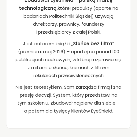
Zbudował EyeShield – polską markę
cj
technologiczną,
której produkty (oparte na
o
badaniach Politechniki Śląskiej) używają
n
dyrektorzy, prawnicy, founderzy
al
n
i przedsiębiorcy z całej Polski.
o
ś
Jest autorem książki
„Słońce bez filtra”
ć
(premiera: maj 2026) – opartej na ponad 100
i
publikacjach naukowych, w której rozprawia się
st
z mitami o słońcu, kremach z filtrem
ru
i okularach przeciwsłonecznych.
kt
ur
Nie jest teoretykiem. Sam zarządza firmą i zna
ę
st
presję decyzji. System, który przedstawi na
r
tym szkoleniu, zbudował najpierw dla siebie –
o
a potem dla tysięcy klientów EyeShield.
n
y
in
te