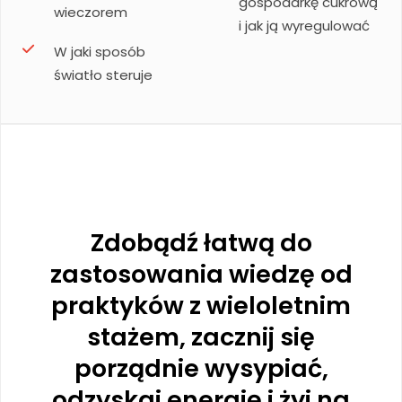
gospodarkę cukrową
wieczorem
i jak ją wyregulować
W jaki sposób
światło steruje
Zdobądź łatwą do
zastosowania wiedzę od
praktyków z wieloletnim
stażem, zacznij się
porządnie wysypiać,
odzyskaj energię i żyj na