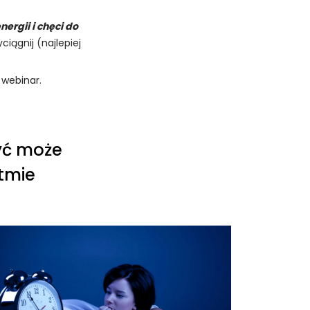
ergii i chęci do
iągnij (najlepiej
 webinar.
yć może
ytmie