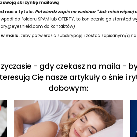
a swoją skrzynkę mailową
d nas o tytule:
Potwierdź zapis na webinar "Jak mieć więcej en
li wpadł do folderu SPAM lub OFERTY, to koniecznie go stamtąd wyc
ulary@eyeshield.com do kontaktów)
k w mailu
, żeby potwierdzić subskrypcję i zostać zapisanym/ą na
zyczasie - gdy czekasz na maila - b
teresują Cię nasze artykuły o śnie i r
dobowym: