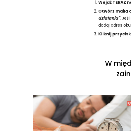
Wejdź TERAZ n
Otwórz maila o
działania"
. Jeś
dodaj adres ok
Kliknij przycis
W międ
zain