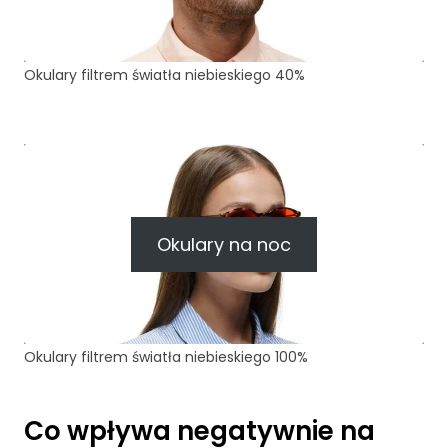
c
z
n
e
Okulary filtrem światła niebieskiego 40%
T
e
p
li
ki
c
o
o
Okulary na noc
ki
e
n
i
e
Okulary filtrem światła niebieskiego 100%
s
ą
o
p
Co wpływa negatywnie na
c