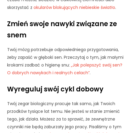
rn
skorzystać z
okularów blokujących niebieskie światło
.
et
o
w
Zmień swoje nawyki związane ze
ej
snem
,
n
a
Twój mózg potrzebuje odpowiedniego przygotowania,
p
żeby zapaść w głęboki sen. Przeczytaj o tym, jak małymi
o
krokami zadbać o higienę snu:
d
„Jak polepszyć swój sen?
st
O dobrych nawykach i realnych celach”
.
a
wi
Wyreguluj swój cykl dobowy
e
te
g
Twój zegar biologiczny pracuje tak samo, jak Twoich
o,
przodków tysiące lat temu. Nie jesteś w stanie zmienić
ja
tego, jak działa. Możesz za to sprawić, że zewnętrzne
k
czynniki nie będą zaburzały jego pracy. Pisaliśmy o tym
st