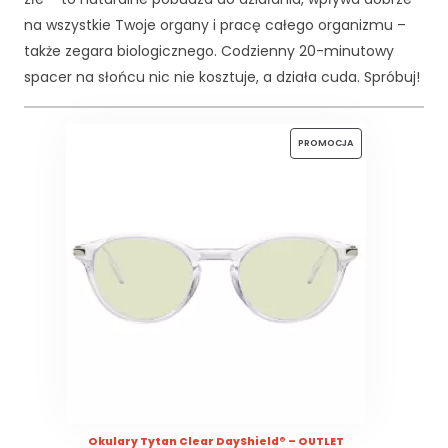
c
z
na wszystkie Twoje organy i pracę całego organizmu –
e
także zegara biologicznego. Codzienny 20-minutowy
n
spacer na słońcu nic nie kosztuje, a działa cuda. Spróbuj!
i
e
A
P
PROMOCJA
b
R
y
n
O
a
D
s
U
z
K
a
T
st
W
r
P
o
n
R
a
O
in
M
t
O
e
Okulary Tytan Clear DayShield® – OUTLET