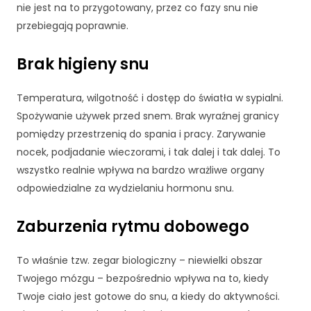
d
nie jest na to przygotowany, przez co fazy snu nie
o
przebiegają poprawnie.
f
u
Brak higieny snu
n
k
c
Temperatura, wilgotność i dostęp do światła w sypialni.
j
Spożywanie używek przed snem. Brak wyraźnej granicy
o
pomiędzy przestrzenią do spania i pracy. Zarywanie
n
nocek, podjadanie wieczorami, i tak dalej i tak dalej. To
o
w
wszystko realnie wpływa na bardzo wrażliwe organy
a
odpowiedzialne za wydzielaniu hormonu snu.
n
i
Zaburzenia rytmu dobowego
a
s
tr
To właśnie tzw. zegar biologiczny – niewielki obszar
o
Twojego mózgu – bezpośrednio wpływa na to, kiedy
n
Twoje ciało jest gotowe do snu, a kiedy do aktywności.
y