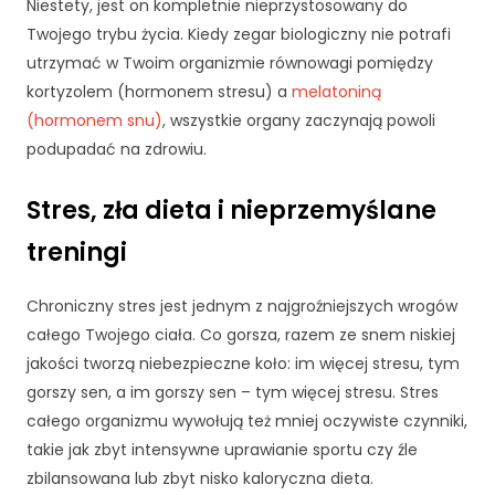
i
Niestety, jest on kompletnie nieprzystosowany do
n
Twojego trybu życia. Kiedy zegar biologiczny nie potrafi
t
utrzymać w Twoim organizmie równowagi pomiędzy
e
kortyzolem (hormonem stresu) a
melatoniną
r
n
(hormonem snu)
, wszystkie organy zaczynają powoli
e
podupadać na zdrowiu.
t
o
Stres, zła dieta i nieprzemyślane
w
e
treningi
j.
Chroniczny stres jest jednym z najgroźniejszych wrogów
S
całego Twojego ciała. Co gorsza, razem ze snem niskiej
t
jakości tworzą niebezpieczne koło: im więcej stresu, tym
a
gorszy sen, a im gorszy sen – tym więcej stresu. Stres
t
całego organizmu wywołują też mniej oczywiste czynniki,
y
st
takie jak zbyt intensywne uprawianie sportu czy źle
y
zbilansowana lub zbyt nisko kaloryczna dieta.