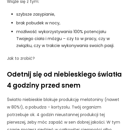
Wiąże się z tym:
cj
o
szybsze zasypianie,
n
al
brak pobudek w nocy,
n
możliwość wykorzystywania 100% potencjału
o
Twojego ciała i mózgu – czy to w pracy, czy w
ś
związku, czy w trakcie wykonywania swoich pasji.
ć
i
Jak to zrobić?
st
ru
kt
Odetnij się od niebieskiego światła
ur
4 godziny przed snem
ę
st
r
Światło niebieskie blokuje produkcję melatoniny (nawet
o
w 80%!), a pobudza – kortyzolu. Twój organizm
n
y
potrzebuje ok. 4 godzin nieustannej produkcji tej
in
pierwszej, żeby móc zapaść w sen dobrej jakości. W tym
te
czasie możesz siedzieć w całkowitej ciemności albo