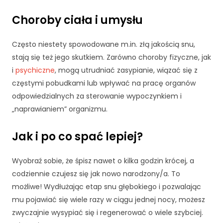
k
a
Choroby ciała i umysłu
A
b
y
Często niestety spowodowane m.in. złą jakością snu,
ś
stają się też jego skutkiem. Zarówno choroby fizyczne, jak
m
i
psychiczne
, mogą utrudniać zasypianie, wiązać się z
y
częstymi pobudkami lub wpływać na pracę organów
m
o
odpowiedzialnych za sterowanie wypoczynkiem i
gl
„naprawianiem” organizmu.
i
p
Jak i po co spać lepiej?
o
p
r
Wyobraź sobie, że śpisz nawet o kilka godzin krócej, a
a
codziennie czujesz się jak nowo narodzony/a. To
wi
możliwe! Wydłużając etap snu głębokiego i pozwalając
ć
mu pojawiać się wiele razy w ciągu jednej nocy, możesz
fu
n
zwyczajnie wysypiać się i regenerować o wiele szybciej.
k