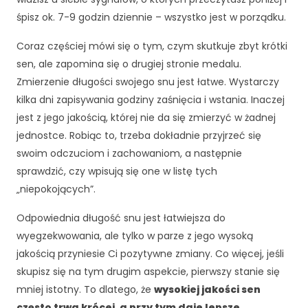
śpisz ok. 7-9 godzin dziennie – wszystko jest w porządku.
Coraz częściej mówi się o tym, czym skutkuje zbyt krótki
sen, ale zapomina się o drugiej stronie medalu.
Zmierzenie długości swojego snu jest łatwe. Wystarczy
kilka dni zapisywania godziny zaśnięcia i wstania. Inaczej
jest z jego jakością, której nie da się zmierzyć w żadnej
jednostce. Robiąc to, trzeba dokładnie przyjrzeć się
swoim odczuciom i zachowaniom, a następnie
sprawdzić, czy wpisują się one w listę tych
„niepokojących”.
Odpowiednia długość snu jest łatwiejsza do
wyegzekwowania, ale tylko w parze z jego wysoką
jakością przyniesie Ci pozytywne zmiany. Co więcej, jeśli
skupisz się na tym drugim aspekcie, pierwszy stanie się
mniej istotny. To dlatego, że
wysokiej jakości sen
często trwa krócej, a przy tym daje lepsze