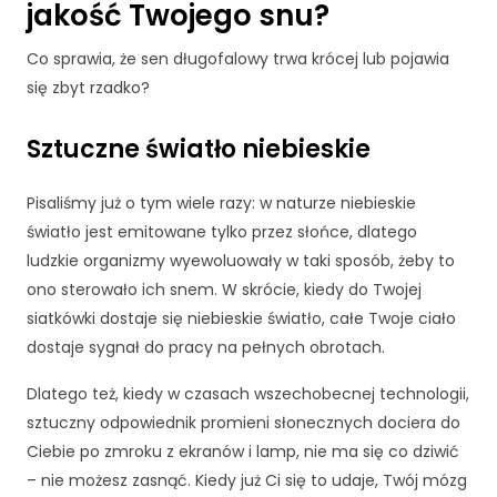
jakość Twojego snu?
j
o
Co sprawia, że sen długofalowy trwa krócej lub pojawia
n
się zbyt rzadko?
a
l
n
Sztuczne światło niebieskie
e
.
Pisaliśmy już o tym wiele razy: w naturze niebieskie
S
ą
światło jest emitowane tylko przez słońce, dlatego
o
ludzkie organizmy wyewoluowały w taki sposób, żeby to
n
ono sterowało ich snem. W skrócie, kiedy do Twojej
e
siatkówki dostaje się niebieskie światło, całe Twoje ciało
p
o
dostaje sygnał do pracy na pełnych obrotach.
tr
z
Dlatego też, kiedy w czasach wszechobecnej technologii,
e
sztuczny odpowiednik promieni słonecznych dociera do
b
Ciebie po zmroku z ekranów i lamp, nie ma się co dziwić
n
– nie możesz zasnąć. Kiedy już Ci się to udaje, Twój mózg
e