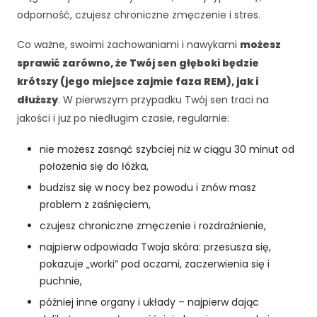
odporność, czujesz chroniczne zmęczenie i stres.
Co ważne, swoimi zachowaniami i nawykami
możesz
sprawić zarówno, że Twój sen głęboki będzie
krótszy (jego miejsce zajmie faza REM), jak i
dłuższy
. W pierwszym przypadku Twój sen traci na
jakości i już po niedługim czasie, regularnie:
nie możesz zasnąć szybciej niż w ciągu 30 minut od
położenia się do łóżka,
budzisz się w nocy bez powodu i znów masz
problem z zaśnięciem,
czujesz chroniczne zmęczenie i rozdrażnienie,
najpierw odpowiada Twoja skóra: przesusza się,
pokazuje „worki” pod oczami, zaczerwienia się i
puchnie,
później inne organy i układy – najpierw dając