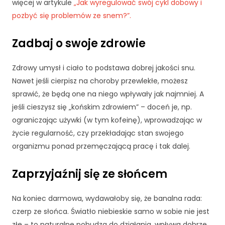
r
więcej w artykule
„Jak wyregulować swój cykl dobowy i
o
pozbyć się problemów ze snem?”.
n
a
Zadbaj o swoje zdrowie
je
st
u
Zdrowy umysł i ciało to podstawa dobrej jakości snu.
ży
Nawet jeśli cierpisz na choroby przewlekłe, możesz
w
sprawić, że będą one na niego wpływały jak najmniej. A
a
n
jeśli cieszysz się „końskim zdrowiem” – doceń je, np.
a.
ograniczając używki (w tym kofeinę), wprowadzając w
życie regularność, czy przekładając stan swojego
organizmu ponad przemęczającą pracę i tak dalej.
D
o
Zaprzyjaźnij się ze słońcem
ś
w
i
Na koniec darmowa, wydawałoby się, że banalna rada:
a
czerp ze słońca. Światło niebieskie samo w sobie nie jest
d
złe – to naturalne pobudza do działania, wpływa dobrze