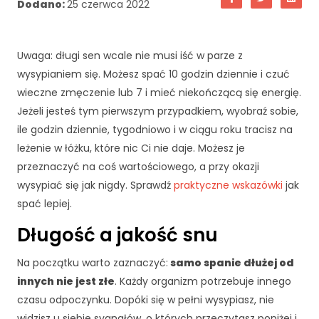
Dodano:
25 czerwca 2022
Uwaga: długi sen wcale nie musi iść w parze z
wysypianiem się. Możesz spać 10 godzin dziennie i czuć
wieczne zmęczenie lub 7 i mieć niekończącą się energię.
Jeżeli jesteś tym pierwszym przypadkiem, wyobraź sobie,
ile godzin dziennie, tygodniowo i w ciągu roku tracisz na
leżenie w łóżku, które nic Ci nie daje. Możesz je
przeznaczyć na coś wartościowego, a przy okazji
wysypiać się jak nigdy. Sprawdź
praktyczne wskazówki
jak
spać lepiej.
Długość a jakość snu
Na początku warto zaznaczyć:
samo spanie dłużej od
innych nie jest złe
. Każdy organizm potrzebuje innego
czasu odpoczynku. Dopóki się w pełni wysypiasz, nie
widzisz u siebie sygnałów, o których przeczytasz poniżej i