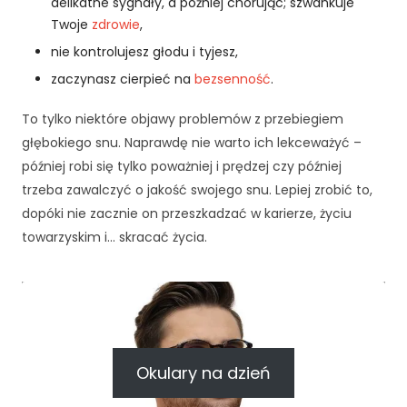
delikatne sygnały, a później chorując; szwankuje
Twoje
zdrowie
,
nie kontrolujesz głodu i tyjesz,
zaczynasz cierpieć na
bezsenność
.
To tylko niektóre objawy problemów z przebiegiem
głębokiego snu. Naprawdę nie warto ich lekceważyć –
później robi się tylko poważniej i prędzej czy później
trzeba zawalczyć o jakość swojego snu. Lepiej zrobić to,
dopóki nie zacznie on przeszkadzać w karierze, życiu
towarzyskim i… skracać życia.
K
o
n
i
Okulary na dzień
e