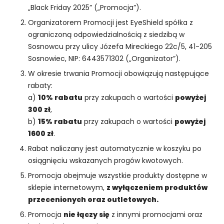
„Black Friday 2025” („Promocja”).
Organizatorem Promocji jest EyeShield spółka z
ograniczoną odpowiedzialnością z siedzibą w
Sosnowcu przy ulicy Józefa Mireckiego 22c/5, 41-205
Sosnowiec, NIP: 6443571302 („Organizator”).
W okresie trwania Promocji obowiązują następujące
rabaty:
a)
10% rabatu
przy zakupach o wartości
powyżej
300 zł
,
b)
15% rabatu
przy zakupach o wartości
powyżej
1600 zł
.
Rabat naliczany jest automatycznie w koszyku po
osiągnięciu wskazanych progów kwotowych.
Promocja obejmuje wszystkie produkty dostępne w
sklepie internetowym,
z wyłączeniem produktów
przecenionych oraz outletowych.
Promocja
nie łączy się
z innymi promocjami oraz