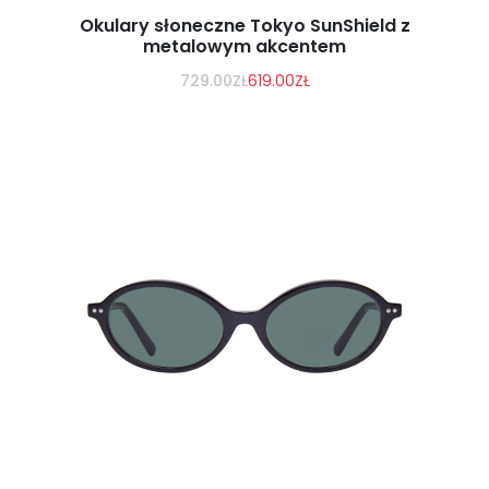
Okulary słoneczne Tokyo SunShield z
metalowym akcentem
729.00
ZŁ
619.00
ZŁ