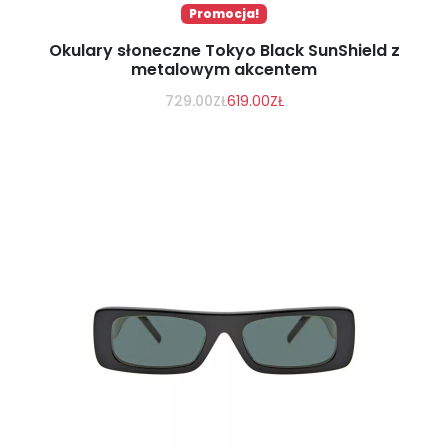
Promocja!
Okulary słoneczne Tokyo Black SunShield z
metalowym akcentem
729.00
ZŁ
619.00
ZŁ