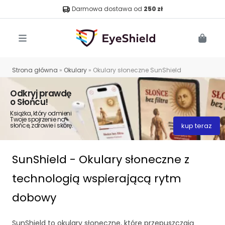
Darmowa dostawa od
250 zł
Menu
Cart
Strona główna
»
Okulary
»
Okulary słoneczne SunShield
Odkryj prawdę
o Słońcu!
Książka, który odmieni
Twoje spojrzenie na
słońce, zdrowie i skórę.
kup teraz
SunShield - Okulary słoneczne z
technologią wspierającą rytm
dobowy
SunShield to okulary słoneczne, które przepuszczają