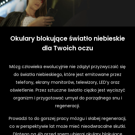
a
ni
a
p
o
d
Okulary blokujące światło niebieskie
c
dla Twoich oczu
z
a
s
Mózg człowieka ewolucyjnie nie zdążył przyzwyczaić się
o
d
do światła niebieskiego, które jest emitowane przez
w
telefony, ekrany monitorów, telewizory, LED’y oraz
ie
oświetlenie. Przez sztuczne światło ciężko jest wyciszyć
d
organizm i przygotować umysł do porządnego snu i
z
regeneracji.
a
ni
Prowadzi to do gorszej pracy mózgu i słabej regeneracji,
a
n
co w perspektywie lat może mieć nieodwracalne skutki.
a
Dlatego na 4h przed snem ubieraj okulary blokujące