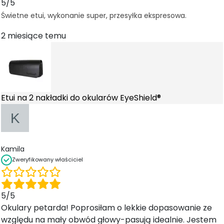
5/5
Świetne etui, wykonanie super, przesyłka ekspresowa.
2 miesiące temu
Etui na 2 nakładki do okularów EyeShield®
Kamila
Zweryfikowany właściciel
K
o
n
5/5
i
Okulary petarda! Poprosiłam o lekkie dopasowanie ze
e
względu na mały obwód głowy-pasują idealnie. Jestem