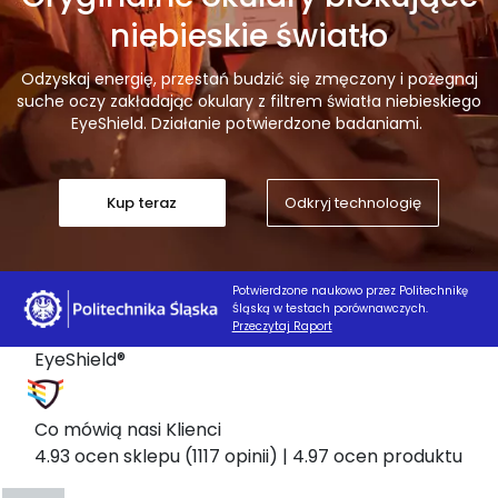
niebieskie światło
Odzyskaj energię, przestań budzić się zmęczony i pożegnaj
suche oczy zakładając okulary z filtrem światła niebieskiego
EyeShield. Działanie potwierdzone badaniami.
Kup teraz
Odkryj technologię
Potwierdzone naukowo przez Politechnikę
Śląską w testach porównawczych.
Przeczytaj Raport
EyeShield®
Co mówią nasi Klienci
4.93 ocen sklepu
(1117 opinii)
|
4.97 ocen produktu