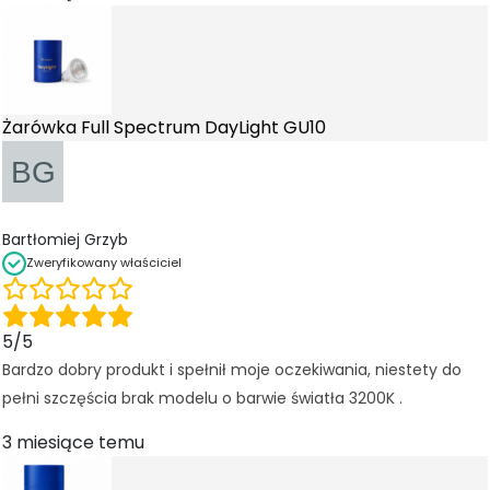
d
o
f
u
n
k
Żarówka Full Spectrum DayLight GU10
c
j
o
n
Bartłomiej Grzyb
o
w
Zweryfikowany właściciel
a
n
i
5/5
a
Bardzo dobry produkt i spełnił moje oczekiwania, niestety do
s
pełni szczęścia brak modelu o barwie światła 3200K .
tr
o
3 miesiące temu
n
y