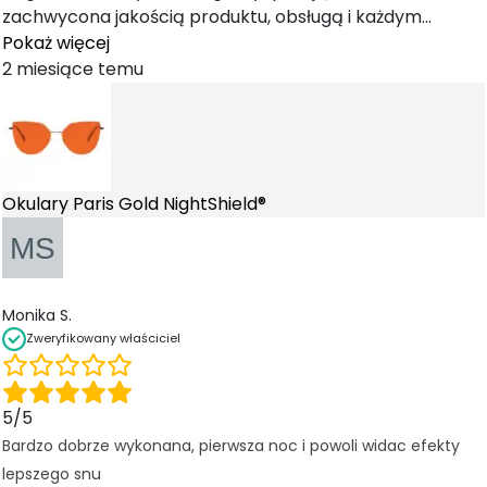
c
zachwycona jakością produktu, obsługą i każdym
...
z
Pokaż więcej
n
2 miesiące temu
e
T
e
p
li
ki
Okulary Paris Gold NightShield®
c
o
o
ki
e
Monika S.
n
Zweryfikowany właściciel
i
e
s
ą
5/5
o
Bardzo dobrze wykonana, pierwsza noc i powoli widac efekty
p
lepszego snu
c