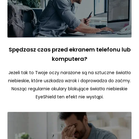
ni
k
n
ą
z
e
st
r
Spędzasz czas przed ekranem telefonu lub
o
komputera?
n
y
Jeżeli tak to Twoje oczy narażone są na sztuczne światło
in
niebieskie, które uszkadza wzrok i doprowadza do zaćmy.
t
e
Nosząc regularnie okulary blokujące światło niebieskie
r
EyeShield ten efekt nie wystąpi.
n
e
t
o
w
e