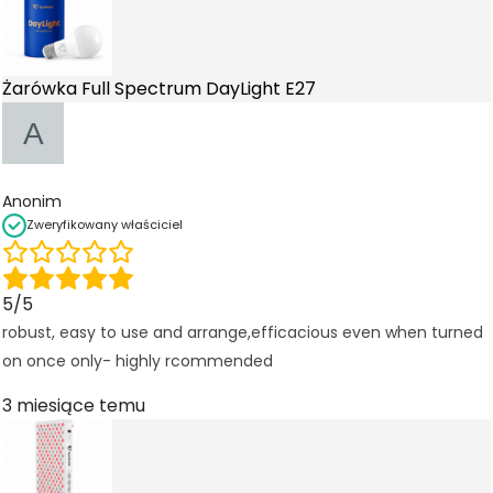
i
n
t
e
Żarówka Full Spectrum DayLight E27
r
n
e
t
o
Anonim
w
Zweryfikowany właściciel
e
j.
5/5
S
robust, easy to use and arrange,efficacious even when turned
t
on once only- highly rcommended
a
t
3 miesiące temu
y
st
y