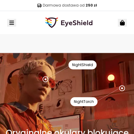
Darmowa dostawa od
250 zł
Menu
Car
NightShield
NightTorch
Oryginalne okulary blokujące