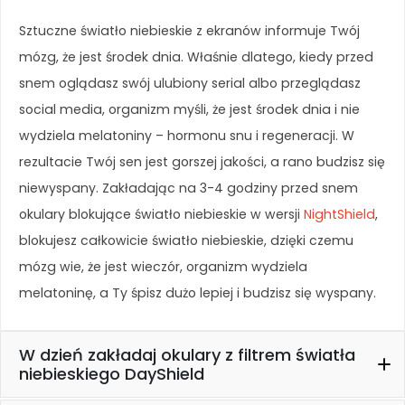
c
z
Sztuczne światło niebieskie z ekranów informuje Twój
e
n
mózg, że jest środek dnia. Właśnie dlatego, kiedy przed
i
snem oglądasz swój ulubiony serial albo przeglądasz
e
social media, organizm myśli, że jest środek dnia i nie
A
b
wydziela melatoniny – hormonu snu i regeneracji. W
y
rezultacie Twój sen jest gorszej jakości, a rano budzisz się
n
niewyspany. Zakładając na 3-4 godziny przed snem
a
s
okulary blokujące światło niebieskie w wersji
NightShield
,
z
blokujesz całkowicie światło niebieskie, dzięki czemu
a
mózg wie, że jest wieczór, organizm wydziela
st
r
melatoninę, a Ty śpisz dużo lepiej i budzisz się wyspany.
o
n
a
W dzień zakładaj okulary z filtrem światła
in
niebieskiego DayShield
t
e