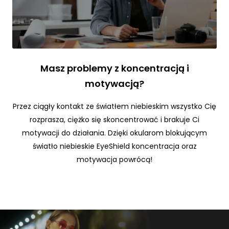
w
oj
e
z
ai
nt
e
Masz problemy z koncentracją i
r
motywacją?
e
s
Przez ciągły kontakt ze światłem niebieskim wszystko Cię
o
w
rozprasza, ciężko się skoncentrować i brakuje Ci
a
motywacji do działania. Dzięki okularom blokującym
ni
światło niebieskie EyeShield koncentracja oraz
a
motywacja powrócą!
i
z
a
c
h
o
w