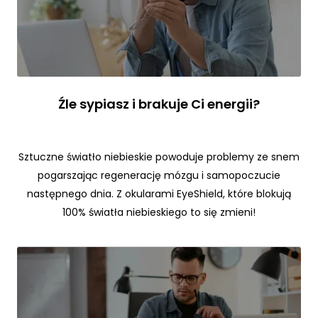
j.
M
a
rk
e
Źle sypiasz i brakuje Ci energii?
ti
n
g
U
Sztuczne światło niebieskie powoduje problemy ze snem
d
pogarszając regenerację mózgu i samopoczucie
o
następnego dnia. Z okularami EyeShield, które blokują
st
100% światła niebieskiego to się zmieni!
ę
p
ni
aj
ą
c
s