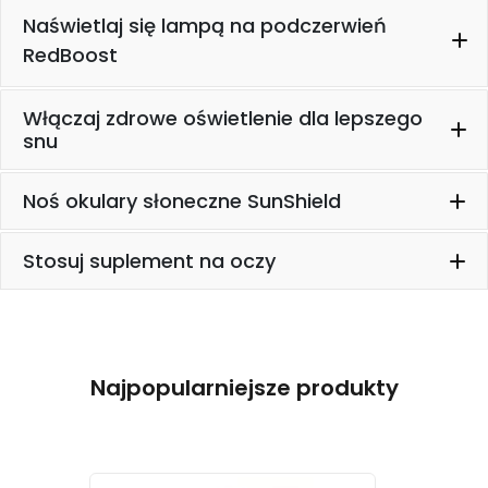
r
Naświetlaj się lampą na podczerwień
n
RedBoost
e
t
o
Włączaj zdrowe oświetlenie dla lepszego
w
snu
a
d
Noś okulary słoneczne SunShield
zi
a
ł
DayShield
Stosuj suplement na oczy
a
ł
a
j
a
zdrowego
k
Najpopularniejsze produkty
okulary
oświetlenia
n
słoneczne SunShield
a
jl
Lampa RedBoost
e