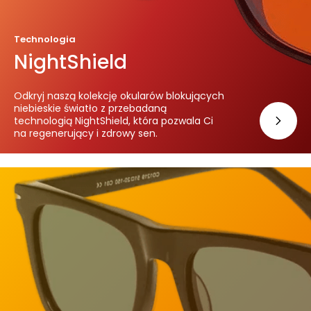
rn
et
o
Technologia
w
NightShield
ej
,
n
Odkryj naszą kolekcję okularów blokujących
a
niebieskie światło z przebadaną
technologią NightShield, która pozwala Ci
p
na regenerujący i zdrowy sen.
o
d
st
a
wi
e
te
g
o,
ja
k
st