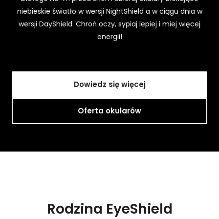
s
niebieskie światło w wersji NightShield a w ciągu dnia w
z
wersji DayShield. Chroń oczy, sypiaj lepiej i miej więcej
ej
st
energii!
r
o
n
y,
Dowiedz się więcej
z
w
ię
Oferta okularów
k
s
z
a
s
z
s
z
a
Rodzina EyeShield
n