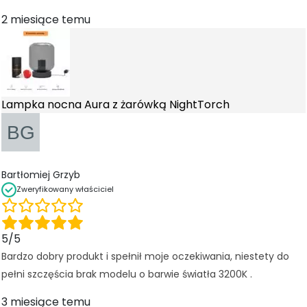
j
2 miesiące temu
o
n
a
l
n
e
Lampka nocna Aura z żarówką NightTorch
.
S
ą
o
n
Bartłomiej Grzyb
e
Zweryfikowany właściciel
p
o
tr
5/5
z
e
Bardzo dobry produkt i spełnił moje oczekiwania, niestety do
b
pełni szczęścia brak modelu o barwie światła 3200K .
n
e
3 miesiące temu