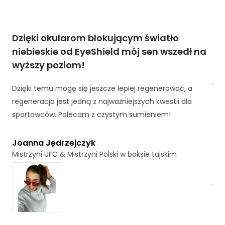
s
ę
n
a
Dzięki okularom blokującym światło
Od
z
niebieskie od EyeShield mój sen wszedł na
do
o
wyższy poziom!
bu
b
a
je
c
Dzięki temu mogę się jeszcze lepiej regenerować, a
z
regeneracja jest jedną z najważniejszych kwestii dla
Zna
e
sportowców. Polecam z czystym sumieniem!
osi
ni
e
zap
s
roz
Joanna Jędrzejczyk
p
Mistrzyni UFC & Mistrzyni Polski w boksie tajskim
oku
e
poc
rs
o
jak
n
poc
al
Pię
iz
o