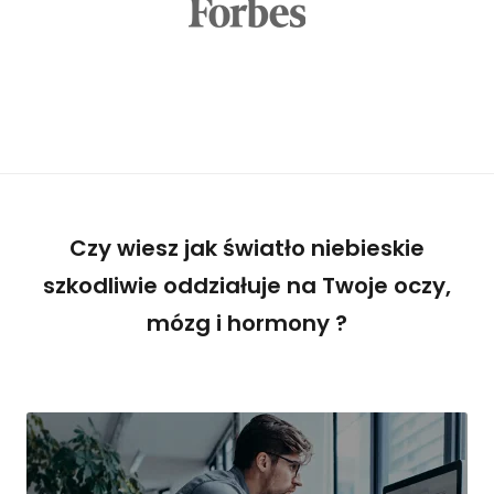
li
ki
c
o
o
ki
e
,
ni
e
Czy wiesz jak światło niebieskie
kt
ó
szkodliwie oddziałuje na Twoje oczy,
r
e
mózg i hormony ?
f
u
n
k
cj
e
z