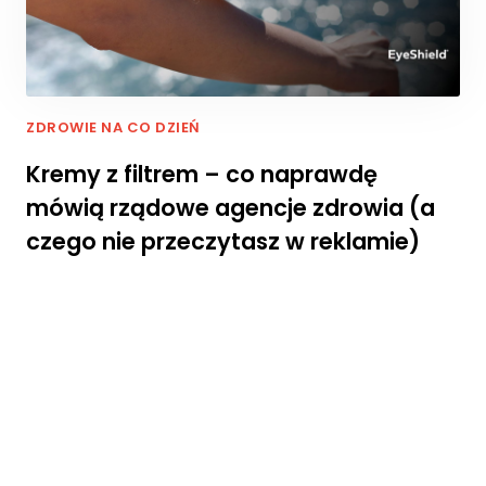
w
oj
e
z
ai
nt
ZDROWIE NA CO DZIEŃ
e
r
Kremy z filtrem – co naprawdę
e
mówią rządowe agencje zdrowia (a
s
o
czego nie przeczytasz w reklamie)
w
a
ni
a
i
z
a
c
h
o
w