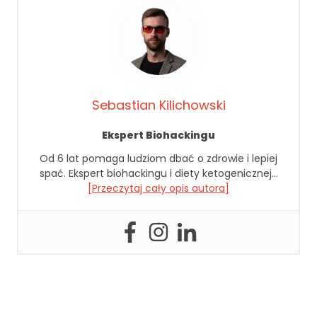
jś
ci
a
n
a
ni
ą
Sebastian Kilichowski
.
J
Ekspert Biohackingu
e
śl
Od 6 lat pomaga ludziom dbać o zdrowie i lepiej
i
spać. Ekspert biohackingu i diety ketogenicznej…
o
[Przeczytaj cały opis autora]
d
rz
u
ci
s
z
t
e
p