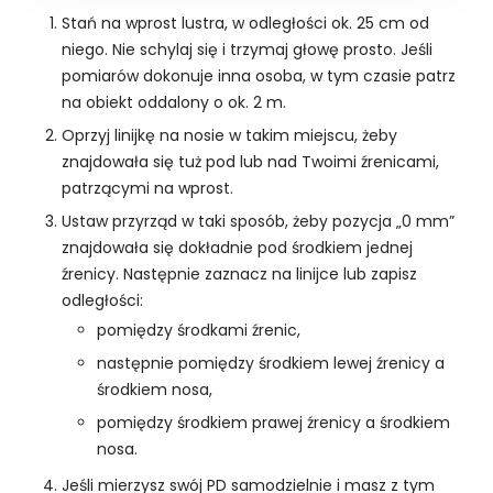
Stań na wprost lustra, w odległości ok. 25 cm od
niego. Nie schylaj się i trzymaj głowę prosto. Jeśli
pomiarów dokonuje inna osoba, w tym czasie patrz
na obiekt oddalony o ok. 2 m.
Oprzyj linijkę na nosie w takim miejscu, żeby
znajdowała się tuż pod lub nad Twoimi źrenicami,
patrzącymi na wprost.
Ustaw przyrząd w taki sposób, żeby pozycja „0 mm”
znajdowała się dokładnie pod środkiem jednej
źrenicy. Następnie zaznacz na linijce lub zapisz
odległości:
pomiędzy środkami źrenic,
następnie pomiędzy środkiem lewej źrenicy a
K
środkiem nosa,
o
pomiędzy środkiem prawej źrenicy a środkiem
n
i
nosa.
e
Jeśli mierzysz swój PD samodzielnie i masz z tym