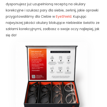
d
dysponujesz już uzupełnioną receptą na okulary
o
korekcyjne i szukasz pary dla siebie, zerknij, jakie oprawki
f
przygotowaliśmy dla Ciebie w
EyeShield
. Kupując
u
n
najwyższej jakości okulary blokujące niebieskie światło ze
k
szkłami korekcyjnymi, zadbasz o swoje oczy najlepiej, jak
c
się da!
j
o
n
o
w
a
n
i
a
s
tr
o
n
y