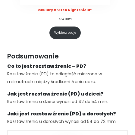
p
i
Okulary Grafen NightShield®
e
734.00
zł
j
p
Wybierz opcje
o
d
c
z
Podsumowanie
a
Co to jest rozstaw źrenic – PD?
s
t
Rozstaw źrenic (PD) to odległość mierzona w
w
milimetrach między środkami źrenic oczu.
o
j
Jak jest rozstaw źrenic (PD) u dzieci?
e
Rozstaw źrenic u dzieci wynosi od 42 do 54 mm.
g
o
Jaki jest rozstaw źrenic (PD) u dorosłych?
p
Rozstaw źrenic u dorosłych wynosi od 54 do 72 mm.
rz
e