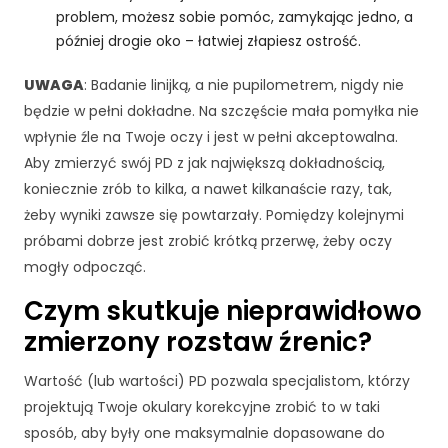
c
problem, możesz sobie pomóc, zamykając jedno, a
z
później drogie oko – łatwiej złapiesz ostrość.
n
e
UWAGA
: Badanie linijką, a nie pupilometrem, nigdy nie
T
e
będzie w pełni dokładne. Na szczęście mała pomyłka nie
p
wpłynie źle na Twoje oczy i jest w pełni akceptowalna.
li
Aby zmierzyć swój PD z jak największą dokładnością,
ki
koniecznie zrób to kilka, a nawet kilkanaście razy, tak,
c
o
żeby wyniki zawsze się powtarzały. Pomiędzy kolejnymi
o
próbami dobrze jest zrobić krótką przerwę, żeby oczy
ki
mogły odpocząć.
e
n
Czym skutkuje nieprawidłowo
i
zmierzony rozstaw źrenic?
e
s
ą
Wartość (lub wartości) PD pozwala specjalistom, którzy
o
projektują Twoje okulary korekcyjne zrobić to w taki
p
sposób, aby były one maksymalnie dopasowane do
c