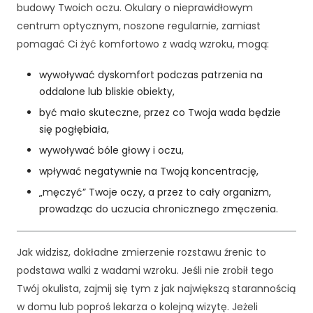
budowy Twoich oczu. Okulary o nieprawidłowym
j
centrum optycznym, noszone regularnie, zamiast
o
n
pomagać Ci żyć komfortowo z wadą wzroku, mogą:
a
l
wywoływać dyskomfort podczas patrzenia na
n
oddalone lub bliskie obiekty,
e
być mało skuteczne, przez co Twoja wada będzie
.
S
się pogłębiała,
ą
wywoływać bóle głowy i oczu,
o
wpływać negatywnie na Twoją koncentrację,
n
e
„męczyć” Twoje oczy, a przez to cały organizm,
p
prowadząc do uczucia chronicznego zmęczenia.
o
tr
z
Jak widzisz, dokładne zmierzenie rozstawu źrenic to
e
podstawa walki z wadami wzroku. Jeśli nie zrobił tego
b
Twój okulista, zajmij się tym z jak największą starannością
n
e
w domu lub poproś lekarza o kolejną wizytę. Jeżeli