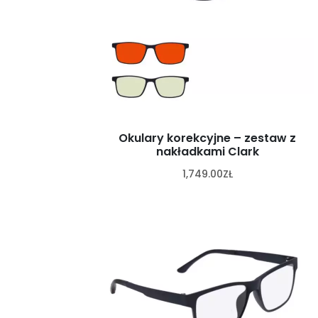
Okulary korekcyjne – zestaw z
nakładkami Clark
1,749.00
ZŁ