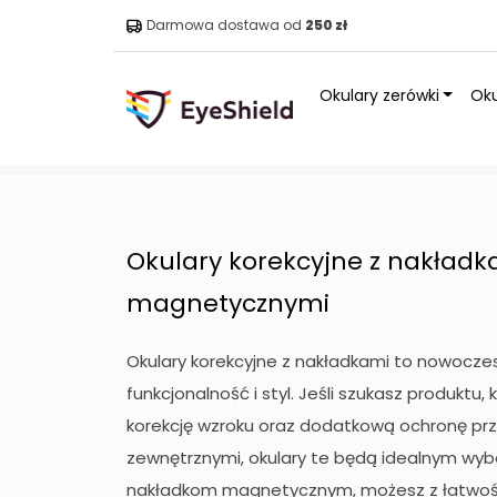
Darmowa dostawa od
250 zł
Okulary zerówki
Oku
Strona główna
»
Okulary
»
Okulary korekcyjne z nakła
Okulary korekcyjne z nakładk
magnetycznymi
Okulary korekcyjne z nakładkami to nowoczes
funkcjonalność i styl. Jeśli szukasz produktu
korekcję wzroku oraz dodatkową ochronę prz
zewnętrznymi, okulary te będą idealnym wyb
nakładkom magnetycznym, możesz z łatwoś