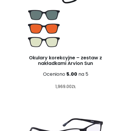
Okulary korekcyjne – zestaw z
nakładkami Arvion Sun
Oceniono
5.00
na 5
1,969.00
ZŁ