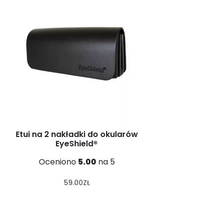
Etui na 2 nakładki do okularów
EyeShield®
Oceniono
5.00
na 5
59.00
ZŁ