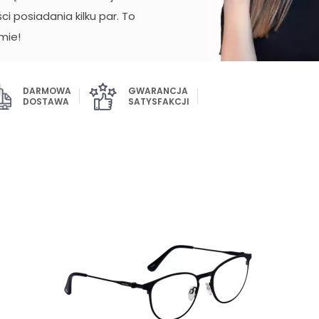
i posiadania kilku par. To
mie!
DARMOWA
GWARANCJA
DOSTAWA
SATYSFAKCJI