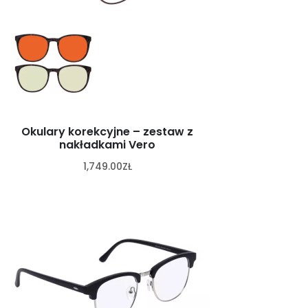
Okulary korekcyjne – zestaw z
nakładkami Vero
1,749.00
ZŁ