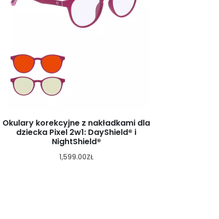
Okulary korekcyjne z nakładkami dla
dziecka Pixel 2w1: DayShield® i
NightShield®
1,599.00
ZŁ