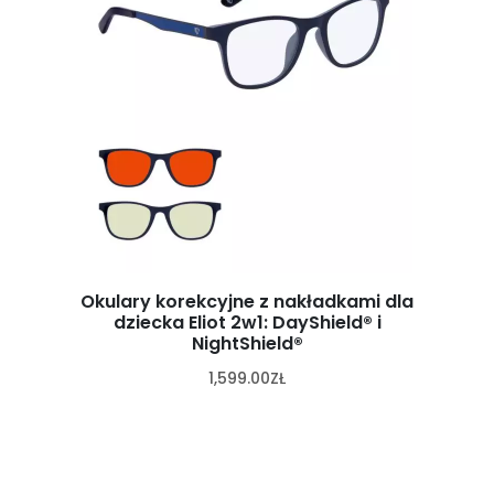
Okulary korekcyjne z nakładkami dla
dziecka Eliot 2w1: DayShield® i
NightShield®
1,599.00
ZŁ