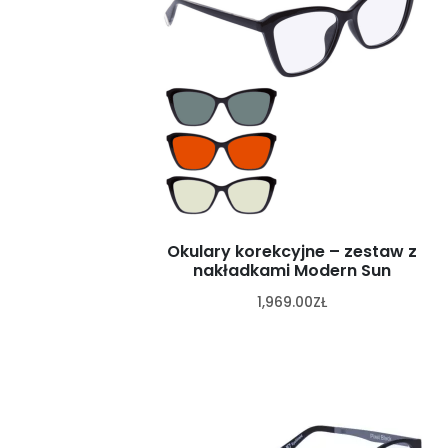
Okulary korekcyjne – zestaw z
nakładkami Modern Sun
1,969.00
ZŁ
K
o
n
i
e