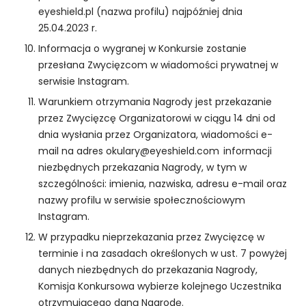
i
eyeshield.pl (nazwa profilu) najpóźniej dnia
n
25.04.2023 r.
t
e
Informacja o wygranej w Konkursie zostanie
r
przesłana Zwycięzcom w wiadomości prywatnej w
n
serwisie Instagram.
e
t
Warunkiem otrzymania Nagrody jest przekazanie
o
przez Zwycięzcę Organizatorowi w ciągu 14 dni od
w
dnia wysłania przez Organizatora, wiadomości e-
e
mail na adres okulary@eyeshield.com informacji
j.
niezbędnych przekazania Nagrody, w tym w
szczególności: imienia, nazwiska, adresu e-mail oraz
nazwy profilu w serwisie społecznościowym
S
Instagram.
t
a
W przypadku nieprzekazania przez Zwycięzcę w
t
terminie i na zasadach określonych w ust. 7 powyżej
y
danych niezbędnych do przekazania Nagrody,
st
Komisja Konkursowa wybierze kolejnego Uczestnika
y
otrzymującego daną Nagrodę.