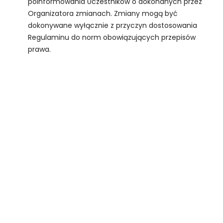
poinformowania Uczestników o dokonanych przez
p
Organizatora zmianach. Zmiany mogą być
i
e
dokonywane wyłącznie z przyczyn dostosowania
j
Regulaminu do norm obowiązujących przepisów
p
prawa.
o
d
c
z
a
s
t
w
o
j
e
g
o
p
rz
e