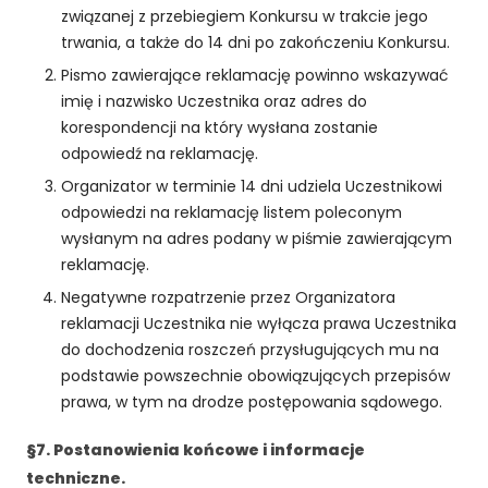
r
związanej z przebiegiem Konkursu w trakcie jego
o
trwania, a także do 14 dni po zakończeniu Konkursu.
n
a
Pismo zawierające reklamację powinno wskazywać
je
imię i nazwisko Uczestnika oraz adres do
st
korespondencji na który wysłana zostanie
u
odpowiedź na reklamację.
ży
w
Organizator w terminie 14 dni udziela Uczestnikowi
a
odpowiedzi na reklamację listem poleconym
n
wysłanym na adres podany w piśmie zawierającym
a.
reklamację.
Negatywne rozpatrzenie przez Organizatora
reklamacji Uczestnika nie wyłącza prawa Uczestnika
D
do dochodzenia roszczeń przysługujących mu na
o
ś
podstawie powszechnie obowiązujących przepisów
w
prawa, w tym na drodze postępowania sądowego.
i
a
§7. Postanowienia końcowe i informacje
d
techniczne.