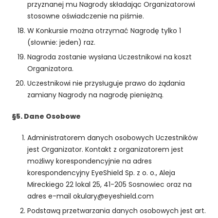
przyznanej mu Nagrody składając Organizatorowi
cj
stosowne oświadczenie na piśmie.
o
n
W Konkursie można otrzymać Nagrodę tylko 1
al
(słownie: jeden) raz.
n
Nagroda zostanie wysłana Uczestnikowi na koszt
o
Organizatora.
ś
ć
Uczestnikowi nie przysługuje prawo do żądania
i
zamiany Nagrody na nagrodę pieniężną.
st
ru
§5. Dane Osobowe
kt
ur
Administratorem danych osobowych Uczestników
ę
jest Organizator. Kontakt z organizatorem jest
st
r
możliwy korespondencyjnie na adres
o
korespondencyjny EyeShield Sp. z o. o., Aleja
n
Mireckiego 22 lokal 25, 41-205 Sosnowiec oraz na
y
adres e-mail okulary@eyeshield.com
in
Podstawą przetwarzania danych osobowych jest art.
te