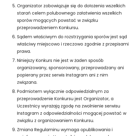
r
Organizator zobowiązuje się do dołożenia wszelkich
n
starań celem polubownego załatwienia wszelkich
e
sporów mogących powstać w związku
t
przeprowadzeniem Konkursu.
o
w
Sądem właściwym do rozstrzygania sporów jest sąd
a
właściwy miejscowo i rzeczowo zgodnie z przepisami
d
prawa.
zi
Niniejszy Konkurs nie jest w żaden sposób
a
organizowany, sponsorowany, przeprowadzany ani
ł
a
popierany przez serwis Instagram ani z nim
ł
związana.
a
Podmiotem wyłącznie odpowiedzialnym za
j
przeprowadzenie Konkursu jest Organizator, a
a
Uczestnicy wyrażają zgodę na zwolnienie serwisu
k
n
Instagram z odpowiedzialności mogącej powstać w
a
związku z organizowaniem Konkursu.
jl
Zmiana Regulaminu wymaga opublikowania i
e