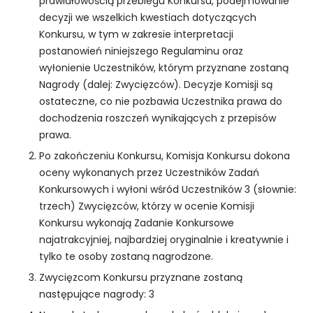
prawidłowością przebiegu Konkursu, podejmowanie
j
decyzji we wszelkich kwestiach dotyczących
o
Konkursu, w tym w zakresie interpretacji
n
postanowień niniejszego Regulaminu oraz
a
wyłonienie Uczestników, którym przyznane zostaną
l
n
Nagrody (dalej: Zwycięzców). Decyzje Komisji są
e
ostateczne, co nie pozbawia Uczestnika prawa do
.
dochodzenia roszczeń wynikających z przepisów
S
prawa.
ą
Po zakończeniu Konkursu, Komisja Konkursu dokona
o
n
oceny wykonanych przez Uczestników Zadań
e
Konkursowych i wyłoni wśród Uczestników 3 (słownie:
p
trzech) Zwycięzców, którzy w ocenie Komisji
o
Konkursu wykonają Zadanie Konkursowe
tr
najatrakcyjniej, najbardziej oryginalnie i kreatywnie i
z
tylko te osoby zostaną nagrodzone.
e
b
Zwycięzcom Konkursu przyznane zostaną
n
następujące nagrody: 3
e