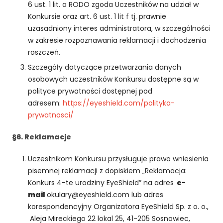
rn
6 ust. 1 lit. a RODO zgoda Uczestników na udział w
et
Konkursie oraz art. 6 ust. 1 lit f tj. prawnie
o
uzasadniony interes administratora, w szczególności
w
w zakresie rozpoznawania reklamacji i dochodzenia
ej
roszczeń.
,
n
Szczegóły dotyczące przetwarzania danych
a
osobowych uczestników Konkursu dostępne są w
p
polityce prywatności dostępnej pod
o
adresem:
https://eyeshield.com/polityka-
d
prywatnosci/
st
a
§6. Reklamacje
wi
e
Uczestnikom Konkursu przysługuje prawo wniesienia
te
pisemnej reklamacji z dopiskiem „Reklamacja:
g
o,
Konkurs 4-te urodziny EyeShield” na adres
e-
ja
mail
okulary@eyeshield.com lub adres
k
korespondencyjny Organizatora EyeShield Sp. z o. o.,
st
Aleja Mireckiego 22 lokal 25, 41-205 Sosnowiec,