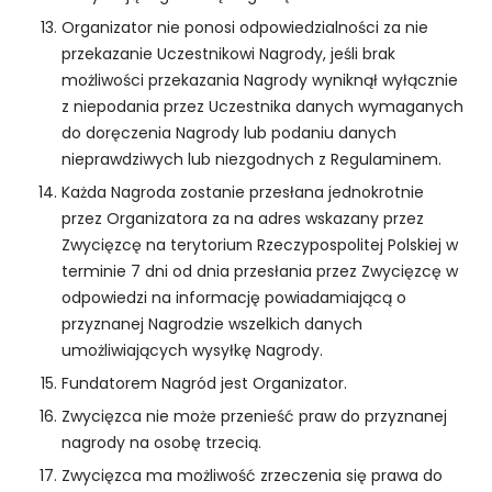
k
a
Organizator nie ponosi odpowiedzialności za nie
A
przekazanie Uczestnikowi Nagrody, jeśli brak
b
możliwości przekazania Nagrody wyniknął wyłącznie
y
z niepodania przez Uczestnika danych wymaganych
ś
do doręczenia Nagrody lub podaniu danych
m
nieprawdziwych lub niezgodnych z Regulaminem.
y
m
Każda Nagroda zostanie przesłana jednokrotnie
o
przez Organizatora za na adres wskazany przez
gl
Zwycięzcę na terytorium Rzeczypospolitej Polskiej w
i
terminie 7 dni od dnia przesłania przez Zwycięzcę w
p
odpowiedzi na informację powiadamiającą o
o
przyznanej Nagrodzie wszelkich danych
p
r
umożliwiających wysyłkę Nagrody.
a
Fundatorem Nagród jest Organizator.
wi
Zwycięzca nie może przenieść praw do przyznanej
ć
fu
nagrody na osobę trzecią.
n
Zwycięzca ma możliwość zrzeczenia się prawa do
k