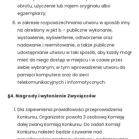
c
obrotu, użyczenie lub najem oryginału albo
z
n
egzemplarzy;
e
w zakresie rozpowszechniania utworu w sposób inny
T
niż określony w pkt b – publiczne wykonanie,
e
wystawienie, wyświetlenie, odtworzenie oraz
p
nadawanie i reemitowanie, a także publiczne
li
udostępnianie utworu w taki sposób, aby każdy mógł
ki
c
mieć do niego dostęp w miejscu i w czasie przez
o
siebie wybranym, w tym wprowadzenie utworu do
o
pamięci komputera oraz do sieci
ki
telekomunikacyjnych i informatycznych.
e
n
§4. Nagrody i wyłonienie Zwycięzców
i
e
Dla zapewnienia prawidłowości przeprowadzenia
s
Konkursu, Organizator powoła 3 osobową Komisję
ą
o
dalej zwaną Komisją Konkursu. Do zadań Komisji
p
Konkursu należeć będzie czuwanie nad
c