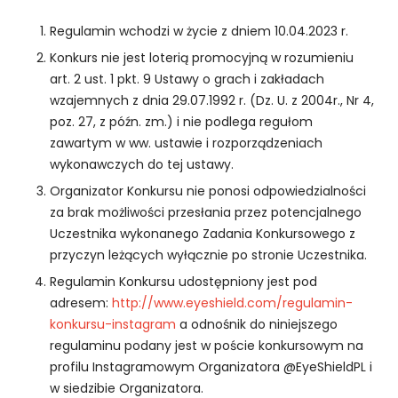
c
z
Regulamin wchodzi w życie z dniem 10.04.2023 r.
e
n
Konkurs nie jest loterią promocyjną w rozumieniu
i
art. 2 ust. 1 pkt. 9 Ustawy o grach i zakładach
e
wzajemnych z dnia 29.07.1992 r. (Dz. U. z 2004r., Nr 4,
A
poz. 27, z późn. zm.) i nie podlega regułom
b
zawartym w ww. ustawie i rozporządzeniach
y
wykonawczych do tej ustawy.
n
a
Organizator Konkursu nie ponosi odpowiedzialności
s
za brak możliwości przesłania przez potencjalnego
z
Uczestnika wykonanego Zadania Konkursowego z
a
przyczyn leżących wyłącznie po stronie Uczestnika.
st
r
Regulamin Konkursu udostępniony jest pod
o
adresem:
http://www.eyeshield.com/regulamin-
n
konkursu-instagram
a odnośnik do niniejszego
a
regulaminu podany jest w poście konkursowym na
in
profilu Instagramowym Organizatora @EyeShieldPL i
t
w siedzibie Organizatora.
e