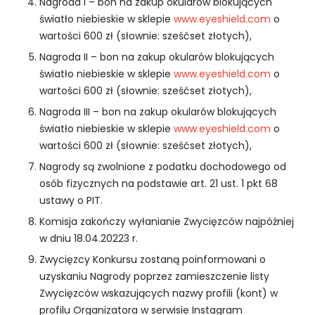
Nagroda I – bon na zakup okularów blokujących
d
światło niebieskie w sklepie
www.eyeshield.com
o
o
f
wartości 600 zł (słownie: sześćset złotych),
u
Nagroda II – bon na zakup okularów blokujących
n
światło niebieskie w sklepie
www.eyeshield.com
o
k
wartości 600 zł (słownie: sześćset złotych),
c
j
Nagroda III – bon na zakup okularów blokujących
o
światło niebieskie w sklepie
www.eyeshield.com
o
n
wartości 600 zł (słownie: sześćset złotych),
o
Nagrody są zwolnione z podatku dochodowego od
w
a
osób fizycznych na podstawie art. 21 ust. 1 pkt 68
n
ustawy o PIT.
i
Komisja zakończy wyłanianie Zwycięzców najpóźniej
a
w dniu 18.04.20223 r.
s
tr
Zwycięzcy Konkursu zostaną poinformowani o
o
uzyskaniu Nagrody poprzez zamieszczenie listy
n
Zwycięzców wskazujących nazwy profili (kont) w
y
profilu Organizatora w serwisie Instagram