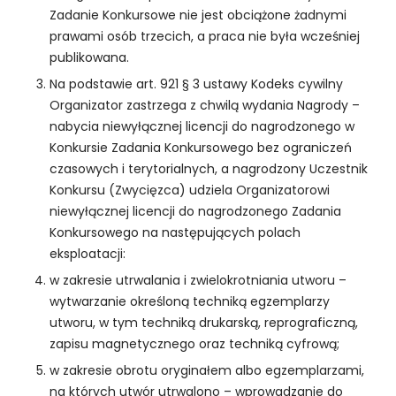
Zadanie Konkursowe nie jest obciążone żadnymi
prawami osób trzecich, a praca nie była wcześniej
publikowana.
Na podstawie art. 921 § 3 ustawy Kodeks cywilny
Organizator zastrzega z chwilą wydania Nagrody –
nabycia niewyłącznej licencji do nagrodzonego w
Konkursie Zadania Konkursowego bez ograniczeń
czasowych i terytorialnych, a nagrodzony Uczestnik
Konkursu (Zwycięzca) udziela Organizatorowi
niewyłącznej licencji do nagrodzonego Zadania
Konkursowego na następujących polach
eksploatacji:
w zakresie utrwalania i zwielokrotniania utworu –
wytwarzanie określoną techniką egzemplarzy
K
o
utworu, w tym techniką drukarską, reprograficzną,
n
zapisu magnetycznego oraz techniką cyfrową;
i
w zakresie obrotu oryginałem albo egzemplarzami,
e
na których utwór utrwalono – wprowadzanie do