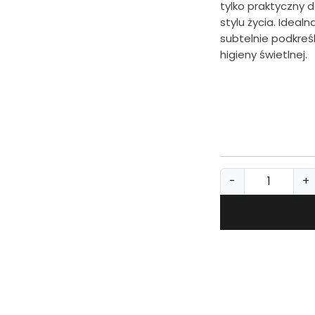
tylko praktyczny
stylu życia. Ideal
subtelnie podkreś
higieny świetlnej.
i
-
+
l
o
ś
ć
T
o
r
b