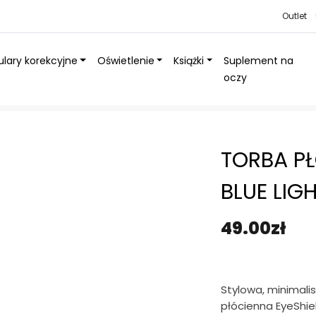
Outlet
lary korekcyjne
Oświetlenie
Książki
Suplement na
oczy
eShield® – Blue light? Not my type
TORBA PŁ
BLUE LIG
49.00
zł
Stylowa, minimali
płócienna EyeShiel