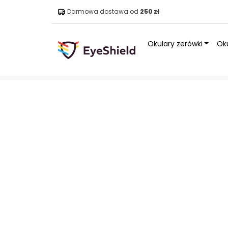
Darmowa dostawa od
250 zł
Okulary zerówki
Oku
Strona główna
»
Sklep
»
Akcesoria
»
Torba płócienna Ey