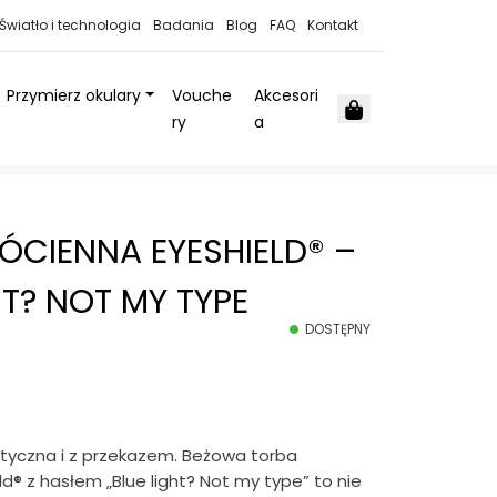
Światło i technologia
Badania
Blog
FAQ
Kontakt
Przymierz okulary
Vouche
Akcesori
Cart
ry
a
ÓCIENNA EYESHIELD® –
HT? NOT MY TYPE
DOSTĘPNY
styczna i z przekazem. Beżowa torba
d® z hasłem „Blue light? Not my type” to nie