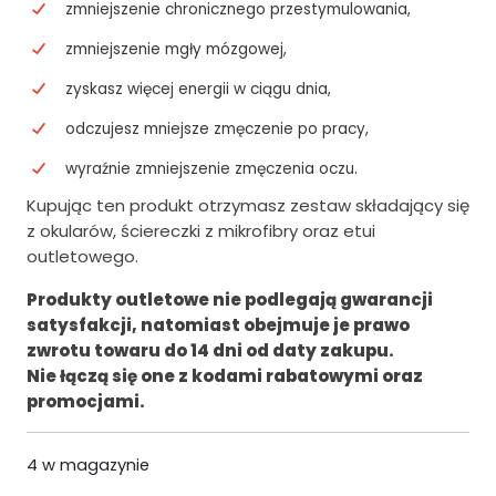
o
s
zmniejszenie chronicznego przestymulowania,
s
i
zmniejszenie mgły mózgowej,
i
:
zyskasz więcej energii w ciągu dnia,
ł
5
odczujesz mniejsze zmęczenie po pracy,
a
8
wyraźnie zmniejszenie zmęczenia oczu.
:
7
Kupując ten produkt otrzymasz zestaw składający się
7
.
z okularów, ściereczki z mikrofibry oraz etui
3
0
outletowego.
4
0
Produkty outletowe nie podlegają gwarancji
.
z
satysfakcji, natomiast obejmuje je prawo
zwrotu towaru do 14 dni od daty zakupu.
0
ł
Nie łączą się one z kodami rabatowymi oraz
0
.
promocjami.
z
4 w magazynie
ł