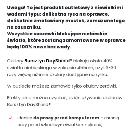
e
t
Uwaga! To jest produkt outletowy z niewielkimi
r
u
wadami typu: delikatna rysa na oprawce,
w
a
delikatnie zmatowiony mostek, zamazane logo
na zauszniku.
o
l
Wszystkie soczewki blokujące niebieskie
t
n
światło, które zostaną zamontowane w oprawce
będą 100% nowe bez wady.
n
a
a
c
Okulary
Bursztyn DayShield®
blokują około 40%
światła niebieskiego w zakresie 455nm, czyli 3-30
c
e
razy więcej niż inne okulary dostępne na rynku.
e
n
W outlecie możesz zamówić tylko okulary zerówki.
n
a
a
w
Efekty jakie można uzyskać, dzięki używaniu okularów
Bursztyn DayShield®:
w
y
y
n
idealne
do pracy przed komputerem
– chronią
n
o
oczy przed szkodliwym światłem z ekranu,