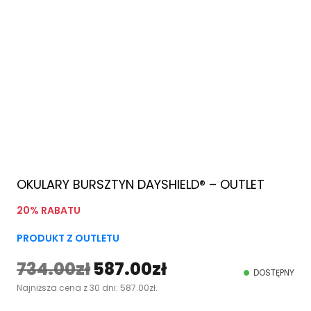
OKULARY BURSZTYN DAYSHIELD® – OUTLET
20% RABATU
PRODUKT Z OUTLETU
734.00
zł
587.00
zł
P
A
DOSTĘPNY
Najniższa cena z 30 dni:
587.00
zł
.
i
k