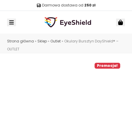
Darmowa dostawa od
250 zł
Menu
Car
Strona główna
»
Sklep
»
Outlet
»
Okulary Bursztyn DayShield® –
OUTLET
Promocja!