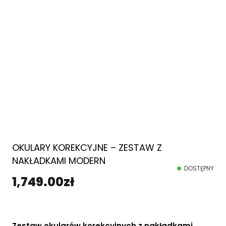
OKULARY KOREKCYJNE – ZESTAW Z
NAKŁADKAMI MODERN
DOSTĘPNY
1,749.00
zł
Zestaw okularów korekcyjnych z nakładkami