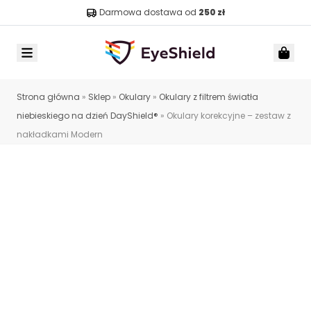
Darmowa dostawa od
250 zł
Menu
Car
Strona główna
»
Sklep
»
Okulary
»
Okulary z filtrem światła
niebieskiego na dzień DayShield®
»
Okulary korekcyjne – zestaw z
nakładkami Modern