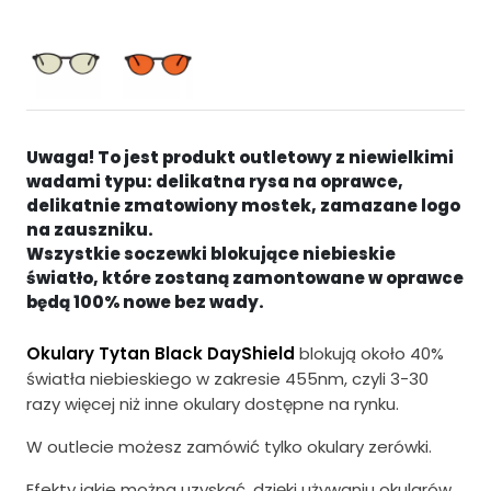
e
t
r
u
w
a
o
l
t
n
Uwaga! To jest produkt outletowy z niewielkimi
n
a
wadami typu: delikatna rysa na oprawce,
delikatnie zmatowiony mostek, zamazane logo
a
c
na zauszniku.
c
e
Wszystkie soczewki blokujące niebieskie
światło, które zostaną zamontowane w oprawce
e
n
będą 100% nowe bez wady.
n
a
Okulary Tytan Black DayShield
blokują około 40%
a
w
światła niebieskiego w zakresie 455nm, czyli 3-30
w
y
razy więcej niż inne okulary dostępne na rynku.
y
n
W outlecie możesz zamówić tylko okulary zerówki.
n
o
Efekty jakie można uzyskać, dzięki używaniu okularów