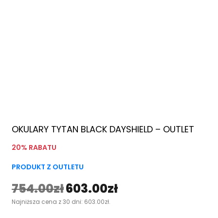
OKULARY TYTAN BLACK DAYSHIELD – OUTLET
20% RABATU
PRODUKT Z OUTLETU
754.00
zł
603.00
zł
P
A
Najniższa cena z 30 dni:
603.00
zł
.
i
k