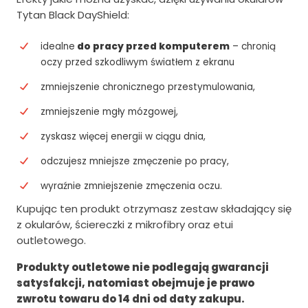
o
s
Tytan Black DayShield:
s
i
idealne
do pracy przed komputerem
i
:
– chronią
oczy przed szkodliwym światłem z ekranu
ł
6
zmniejszenie chronicznego przestymulowania,
a
0
zmniejszenie mgły mózgowej,
:
3
7
.
zyskasz więcej energii w ciągu dnia,
5
0
odczujesz mniejsze zmęczenie po pracy,
4
0
wyraźnie zmniejszenie zmęczenia oczu.
.
z
Kupując ten produkt otrzymasz zestaw składający się
0
ł
z okularów, ściereczki z mikrofibry oraz etui
outletowego.
0
.
Produkty outletowe nie podlegają gwarancji
z
satysfakcji, natomiast obejmuje je prawo
ł
zwrotu towaru do 14 dni od daty zakupu.