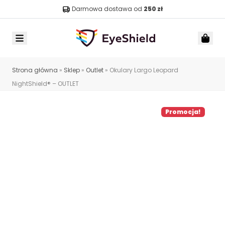
Darmowa dostawa od
250 zł
Menu
Car
Strona główna
»
Sklep
»
Outlet
»
Okulary Largo Leopard
NightShield® – OUTLET
Promocja!