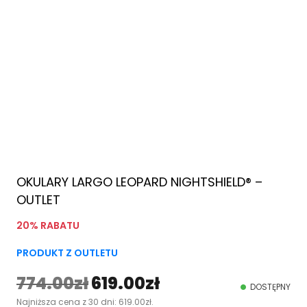
OKULARY LARGO LEOPARD NIGHTSHIELD® –
OUTLET
20% RABATU
PRODUKT Z OUTLETU
774.00
zł
619.00
zł
P
A
DOSTĘPNY
Najniższa cena z 30 dni:
619.00
zł
.
i
k