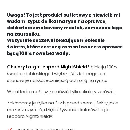
e
t
Uwaga! To jest produkt outletowy z niewielkimi
r
u
wadami typu: delikatna rysa na oprawce,
w
a
delikatnie zmatowiony mostek, zamazane logo
na zauszniku.
o
l
Wszystkie soczewki blokujące niebieskie
t
n
światło, które zostaną zamontowane w oprawce
będą 100% nowe bez wady.
n
a
a
c
Okulary Largo Leopard NightShield®
blokują 100%
światła niebieskiego i większość zielonego, co
c
e
stanowi je najskuteczniejszą ochroną na rynku.
e
n
W outlecie możesz zamówić tylko okulary zerówki.
n
a
a
w
Zakładamy je
tylko na 3-4h przed snem.
Efekty jakie
możesz uzyskać, dzięki używaniu okularów Largo
w
y
Leopard NightShield®:
y
n
n
o
znaczna poprawa jakości snu,