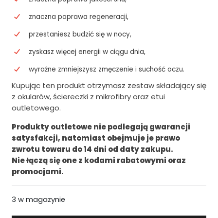
o
s
znaczna poprawa regeneracji,
s
i
przestaniesz budzić się w nocy,
i
:
zyskasz więcej energii w ciągu dnia,
ł
6
wyraźne zmniejszysz zmęczenie i suchość oczu.
a
1
Kupując ten produkt otrzymasz zestaw składający się
:
9
z okularów, ściereczki z mikrofibry oraz etui
outletowego.
7
.
7
0
Produkty outletowe nie podlegają gwarancji
satysfakcji, natomiast obejmuje je prawo
4
0
zwrotu towaru do 14 dni od daty zakupu.
.
z
Nie łączą się one z kodami rabatowymi oraz
0
ł
promocjami.
0
.
3 w magazynie
z
ł