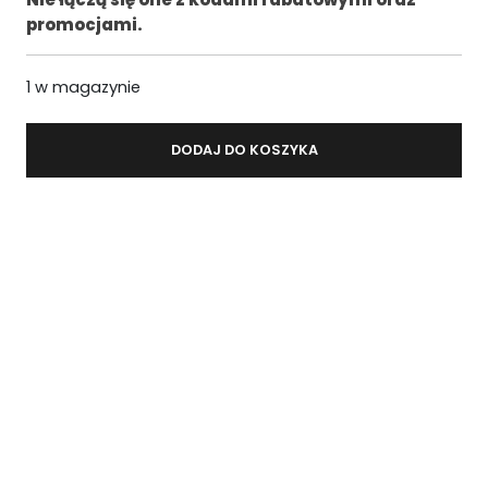
promocjami.
.
1 w magazynie
DODAJ DO KOSZYKA