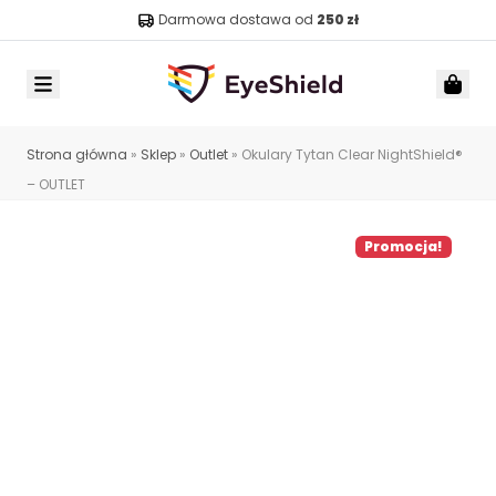
Darmowa dostawa od
250 zł
Menu
Car
Strona główna
»
Sklep
»
Outlet
»
Okulary Tytan Clear NightShield®
– OUTLET
Promocja!