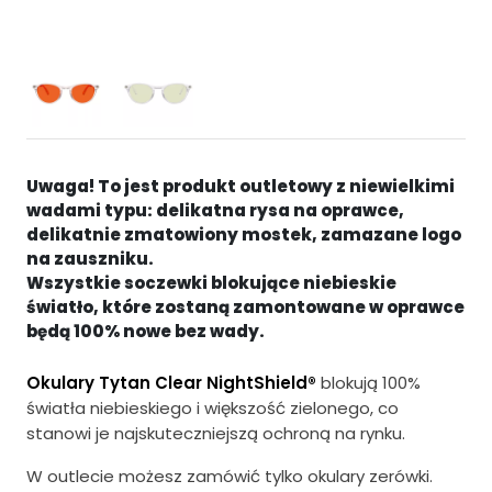
e
t
r
u
w
a
o
l
t
n
Uwaga! To jest produkt outletowy z niewielkimi
n
a
wadami typu: delikatna rysa na oprawce,
delikatnie zmatowiony mostek, zamazane logo
a
c
na zauszniku.
c
e
Wszystkie soczewki blokujące niebieskie
światło, które zostaną zamontowane w oprawce
e
n
będą 100% nowe bez wady.
n
a
Okulary Tytan Clear NightShield®
blokują 100%
a
w
światła niebieskiego i większość zielonego, co
w
y
stanowi je najskuteczniejszą ochroną na rynku.
y
n
W outlecie możesz zamówić tylko okulary zerówki.
n
o