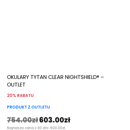
OKULARY TYTAN CLEAR NIGHTSHIELD® –
OUTLET
20% RABATU
PRODUKT Z OUTLETU
754.00
zł
603.00
zł
P
A
Najniższa cena z 30 dni:
603.00
zł
.
i
k