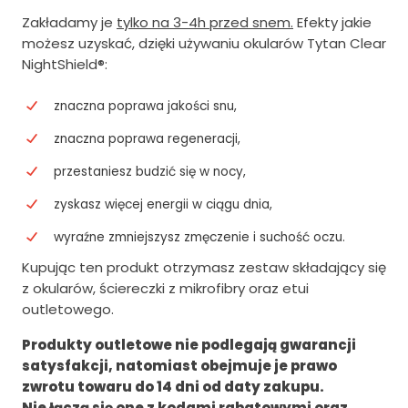
Zakładamy je
tylko na 3-4h przed snem.
Efekty jakie
o
s
możesz uzyskać, dzięki używaniu okularów Tytan Clear
s
i
NightShield®:
i
:
znaczna poprawa jakości snu,
ł
6
znaczna poprawa regeneracji,
a
0
przestaniesz budzić się w nocy,
:
3
7
.
zyskasz więcej energii w ciągu dnia,
5
0
wyraźne zmniejszysz zmęczenie i suchość oczu.
4
0
Kupując ten produkt otrzymasz zestaw składający się
z okularów, ściereczki z mikrofibry oraz etui
.
z
outletowego.
0
ł
Produkty outletowe nie podlegają gwarancji
0
.
satysfakcji, natomiast obejmuje je prawo
z
zwrotu towaru do 14 dni od daty zakupu.
ł
Nie łączą się one z kodami rabatowymi oraz