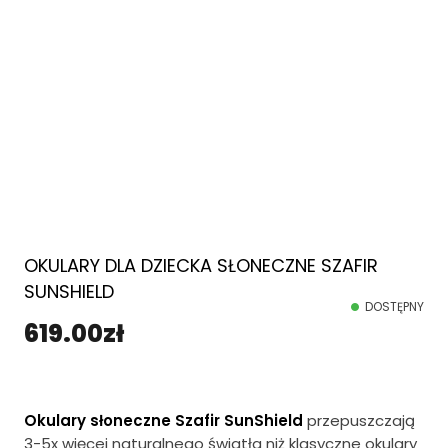
OKULARY DLA DZIECKA SŁONECZNE SZAFIR
SUNSHIELD
DOSTĘPNY
619.00
zł
Okulary słoneczne Szafir SunShield
przepuszczają
3-5x więcej naturalnego światła niż klasyczne okulary