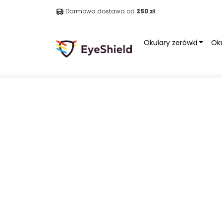
Darmowa dostawa od
250 zł
Okulary zerówki
Oku
Strona główna
»
Sklep
»
Okulary
»
Okulary słoneczne S