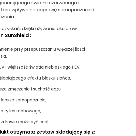
generującego światła czerwonego i
tóre wpływa na poprawę samopoczucia i
czenia.
 uzyskać, dzięki używaniu okularów
on SunShield
:
nienie przy przepuszczaniu większej ilości
tła,
V i większość światła niebieskiego HEV,
ślepiającego efektu blasku słońca,
sze zmęczenie i suchość oczu,
 i lepsze samopoczucie,
cja rytmu dobowego,
 zdrowie może być cool!
ukt otrzymasz zestaw składający się z: