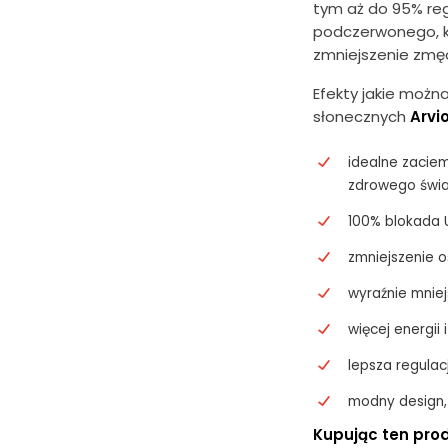
tym aż do 95% re
podczerwonego, k
zmniejszenie zmę
Efekty jakie można
słonecznych
Arvi
idealne zaciem
zdrowego świa
100% blokada U
zmniejszenie o
wyraźnie mniej
więcej energii
lepsza regula
modny design,
Kupując ten prod