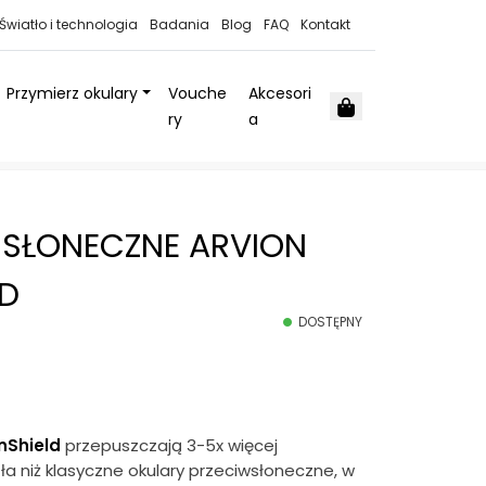
Światło i technologia
Badania
Blog
FAQ
Kontakt
Przymierz okulary
Vouche
Akcesori
Cart
ry
a
 SŁONECZNE ARVION
LD
DOSTĘPNY
nShield
przepuszczają 3-5x więcej
ła niż klasyczne okulary przeciwsłoneczne, w