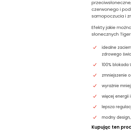
przeciwsłoneczne
czerwonego i pod
samopoczucia i z
Efekty jakie można
słonecznych Tiger
idealne zaciem
zdrowego świa
100% blokada U
zmniejszenie o
wyraźnie mniej
więcej energii
lepsza regula
modny design,
Kupując ten prod