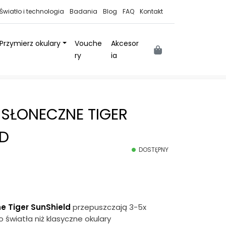
Światło i technologia
Badania
Blog
FAQ
Kontakt
Przymierz okulary
Vouche
Akcesor
Cart
ry
ia
 SŁONECZNE TIGER
LD
DOSTĘPNY
e Tiger SunShield
przepuszczają 3-5x
 światła niż klasyczne okulary