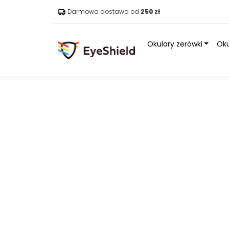
Darmowa dostawa od
250 zł
Okulary zerówki
Oku
Strona główna
»
Sklep
»
Okulary
»
Okulary słoneczne S