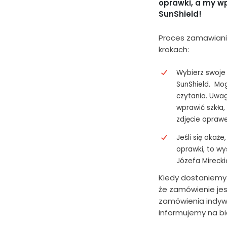
oprawki, a my w
SunShield!
Proces zamawiania
krokach:
Wybierz swoje 
SunShield. Mog
czytania. Uwag
wprawić szkła,
zdjęcie opraw
Jeśli się okaż
oprawki, to wyś
Józefa Mireck
Kiedy dostaniemy
że zamówienie jest 
zamówienia indyw
informujemy na bi