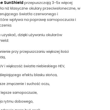
ne SunShield
przepuszczają 3-5x więcej
ła niż klasyczne okulary przeciwsłoneczne, w
erującego światła czerwonego i
tóre wpływa na poprawę samopoczucia i
czenia.
 uzyskać, dzięki używaniu okularów
ield:
nienie przy przepuszczaniu większej ilości
tła,
V i większość światła niebieskiego HEV,
ślepiającego efektu blasku słońca,
sze zmęczenie i suchość oczu,
 i lepsze samopoczucie,
cja rytmu dobowego,