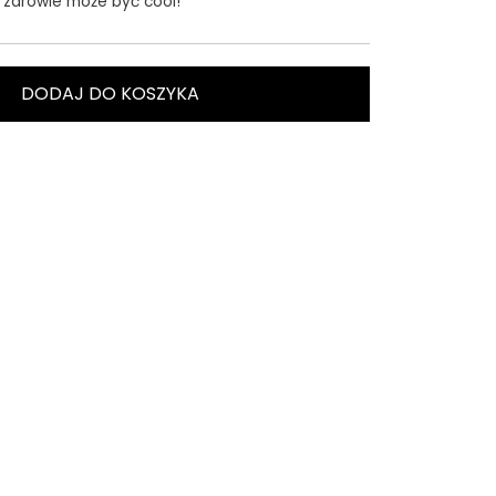
 zdrowie może być cool!
DODAJ DO KOSZYKA