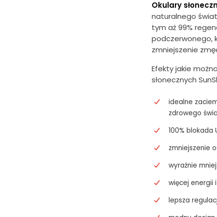
Okulary słonecz
naturalnego świat
tym aż 99% regen
podczerwonego, k
zmniejszenie zmę
Efekty jakie można
słonecznych SunSh
idealne zaciem
zdrowego świa
100% blokada U
zmniejszenie o
wyraźnie mniej
więcej energii
lepsza regula