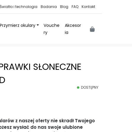
Światło i technologia
Badania
Blog
FAQ
Kontakt
Przymierz okulary
Vouche
Akcesor
Cart
ry
ia
PRAWKI SŁONECZNE
LD
DOSTĘPNY
arów z naszej oferty nie skradł Twojego
ożesz wysłać do nas swoje ulubione