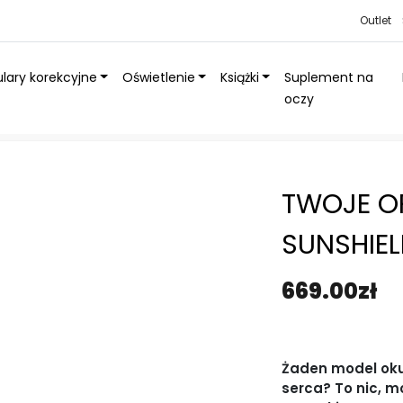
Outlet
lary korekcyjne
Oświetlenie
Książki
Suplement na
oczy
unShield
»
Twoje oprawki słoneczne SunShield
TWOJE O
SUNSHIE
669.00
zł
Żaden model okul
serca? To nic, m