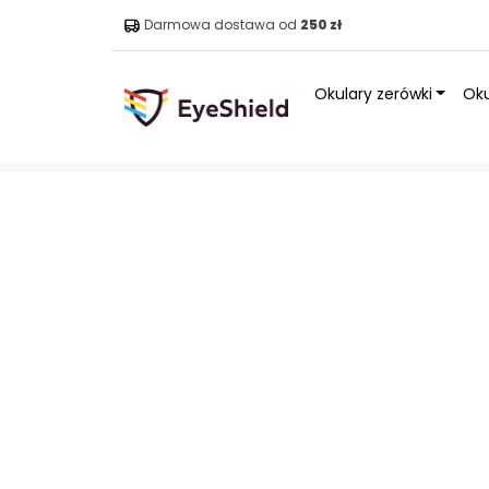
Darmowa dostawa od
250 zł
Okulary zerówki
Oku
Strona główna
»
Sklep
»
Okulary
»
Okulary słoneczne S