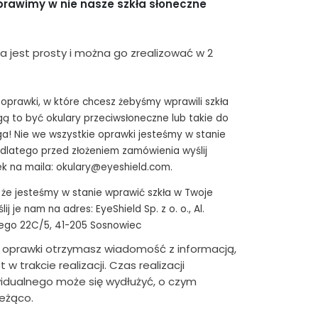
prawimy w nie nasze szkła słoneczne
 jest prosty i można go zrealizować w 2
oprawki, w które chcesz żebyśmy wprawili szkła
ą to być okulary przeciwsłoneczne lub takie do
a! Nie we wszystkie oprawki jesteśmy w stanie
 dlatego przed złożeniem zamówienia wyślij
ek na maila: okulary@eyeshield.com.
e, że jesteśmy w stanie wprawić szkła w Twoje
lij je nam na adres: EyeShield Sp. z o. o., Al.
iego 22C/5, 41-205 Sosnowiec
 oprawki otrzymasz wiadomość z informacją,
w trakcie realizacji. Czas realizacji
idualnego może się wydłużyć, o czym
eżąco.