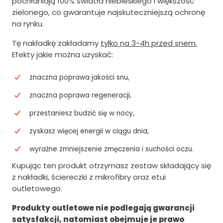
pochłaniają 100% światła niebieskiego i większość
zielonego, co gwarantuje najskuteczniejszą ochronę
o
s
na rynku.
s
i
Tę nakładkę zakładamy
tylko na 3-4h przed snem.
i
:
Efekty jakie można uzyskać:
ł
3
znaczna poprawa jakości snu,
a
2
:
0
znaczna poprawa regeneracji,
3
.
przestaniesz budzić się w nocy,
9
0
zyskasz więcej energii w ciągu dnia,
9
0
wyraźne zmniejszenie zmęczenia i suchości oczu.
.
z
Kupując ten produkt otrzymasz zestaw składający się
0
ł
z nakładki, ściereczki z mikrofibry oraz etui
outletowego.
0
.
z
Produkty outletowe nie podlegają gwarancji
satysfakcji, natomiast obejmuje je prawo
ł