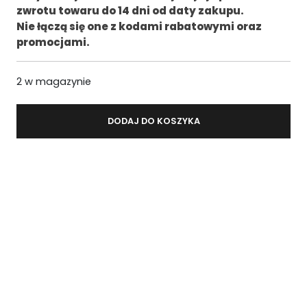
zwrotu towaru do 14 dni od daty zakupu.
.
Nie łączą się one z kodami rabatowymi oraz
promocjami.
2 w magazynie
DODAJ DO KOSZYKA