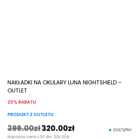
NAKŁADKI NA OKULARY LUNA NIGHTSHIELD –
OUTLET
20% RABATU
PRODUKT Z OUTLETU
399.00
zł
320.00
zł
P
A
DOSTĘPNY
Najniższa cena z 30 dni:
320.00
zł
.
i
k