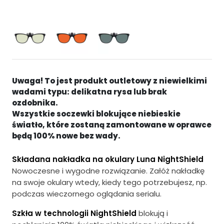
e
t
r
u
w
a
o
l
t
n
Uwaga! To jest produkt outletowy z niewielkimi
wadami typu: delikatna rysa lub brak
n
a
ozdobnika.
a
c
Wszystkie soczewki blokujące niebieskie
światło, które zostaną zamontowane w oprawce
c
e
będą 100% nowe bez wady.
e
n
Składana nakładka na okulary Luna NightShield
n
a
Nowoczesne i wygodne rozwiązanie. Załóż nakładkę
a
w
na swoje okulary wtedy, kiedy tego potrzebujesz, np.
w
y
podczas wieczornego oglądania serialu.
y
n
Szkła w technologii NightShield
blokują i
n
o