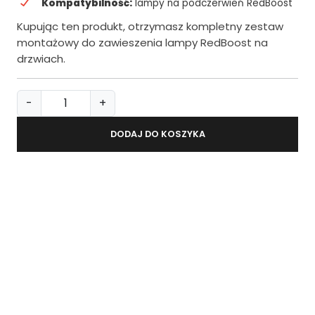
Kompatybilność:
lampy na podczerwień RedBoost
Kupując ten produkt, otrzymasz kompletny zestaw
montażowy do zawieszenia lampy RedBoost na
drzwiach.
i
-
+
l
o
DODAJ DO KOSZYKA
ś
ć
W
i
e
s
z
a
k
n