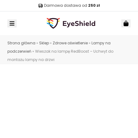
Darmowa dostawa od
250 zł
Menu
Car
Strona główna
»
Sklep
»
Zdrowe oświetlenie
»
Lampy na
podczerwień
»
Wieszak na lampę RedBoost – Uchwyt do
montażu lampy na drzwi