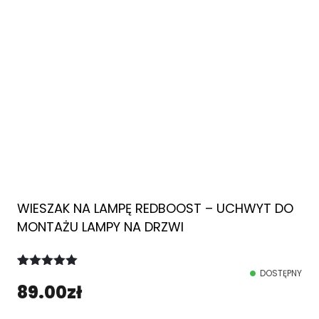
WIESZAK NA LAMPĘ REDBOOST – UCHWYT DO
MONTAŻU LAMPY NA DRZWI
DOSTĘPNY
Oceniony
1
89.00
zł
5.00
na 5
na
podstawie