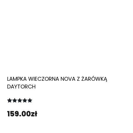
LAMPKA WIECZORNA NOVA Z ŻARÓWKĄ
DAYTORCH
Oceniony
1
159.00
zł
5.00
na 5
na
podstawie
oceny
klienta