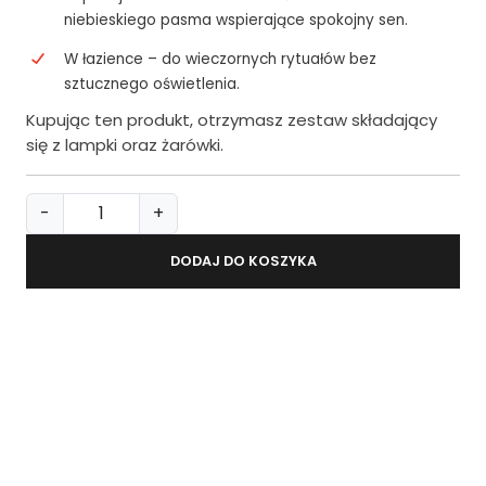
niebieskiego pasma wspierające spokojny sen.
W łazience – do wieczornych rytuałów bez
sztucznego oświetlenia.
Kupując ten produkt, otrzymasz zestaw składający
się z lampki oraz żarówki.
i
-
+
l
o
DODAJ DO KOSZYKA
ś
ć
L
a
m
p
k
a