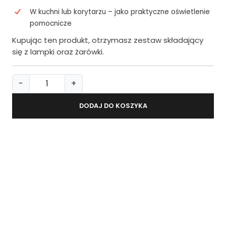
W kuchni lub korytarzu – jako praktyczne oświetlenie
pomocnicze
Kupując ten produkt, otrzymasz zestaw składający
się z lampki oraz żarówki.
i
-
+
l
o
DODAJ DO KOSZYKA
ś
ć
L
a
m
p
k
a
d
o