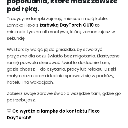
popołudnia, które masz zawsze
pod ręką.
Tradycyjne lampki zajmują miejsce i mają kable.
Lampka Flexo z
żarówką DayTorch GU10
to
minimalistyczna alternatywa, którą zamontujesz w
sekundę.
Wystarczy wpiąć ją do gniazdka, by stworzyć
przyjazne dla oczu światło bez migotania. Elastyczne
ramię pozwala skierować światło dokładnie tam,
gdzie chcesz – do czytania, pracy lub relaksu. Dzięki
małym rozmiarom idealnie sprawdzi się w podróży,
hotelu i na wakacjach.
Zabierz swoje zdrowe światło wszędzie tam, gdzie go
potrzebujesz.
💡
Co wyróżnia lampkę do kontaktu Flexo
DayTorch?