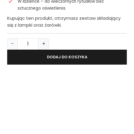
W łazience – do wieczornych rytuałów bez
sztucznego oświetlenia.
Kupując ten produkt, otrzymasz zestaw składający
się z lampki oraz żarówki.
i
-
+
l
o
DODAJ DO KOSZYKA
ś
ć
L
a
m
p
k
a
w
i