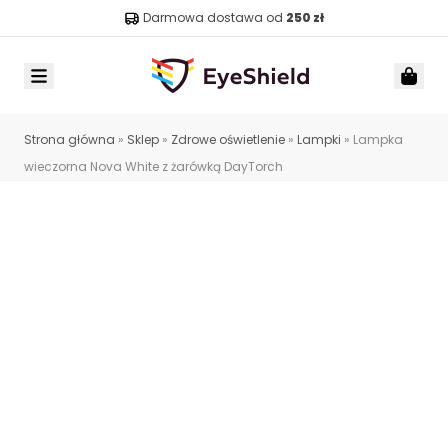
Darmowa dostawa od
250 zł
Menu
Car
Strona główna
»
Sklep
»
Zdrowe oświetlenie
»
Lampki
»
Lampka
wieczorna Nova White z żarówką DayTorch