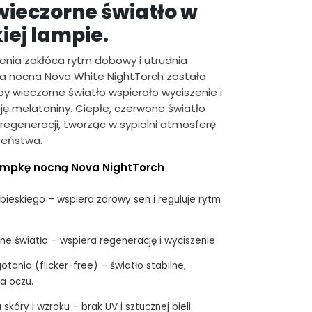
wieczorne światło w
iej lampie.
enia zakłóca rytm dobowy i utrudnia
ka nocna Nova White NightTorch została
by wieczorne światło wspierało wyciszenie i
ję melatoniny. Ciepłe, czerwone światło
i regeneracji, tworząc w sypialni atmosferę
zeństwa.
ampkę nocną Nova NightTorch
ebieskiego – wspiera zdrowy sen i reguluje rytm
ne światło – wspiera regenerację i wyciszenie
otania (flicker-free) – światło stabilne,
a oczu.
skóry i wzroku – brak UV i sztucznej bieli