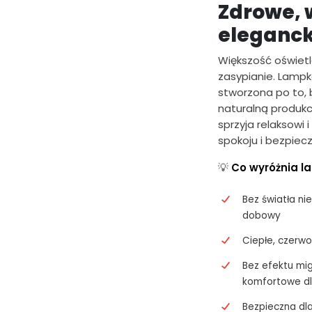
Zdrowe, 
eleganck
Większość oświetl
zasypianie. Lamp
stworzona po to, 
naturalną produkc
sprzyja relaksowi 
spokoju i bezpiec
💡
Co wyróżnia l
Bez światła ni
dobowy
Ciepłe, czerwo
Bez efektu mig
komfortowe dl
Bezpieczna dla 