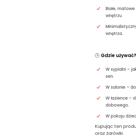
Białe, matowe
wnętrzu
Minimalistycz
wnętrza.
🕒
Gdzie używać
W sypialni – j
sen.
W salonie – do
W łazience – 
dobowego.
W pokoju dziec
Kupując ten produ
oraz żarówki.