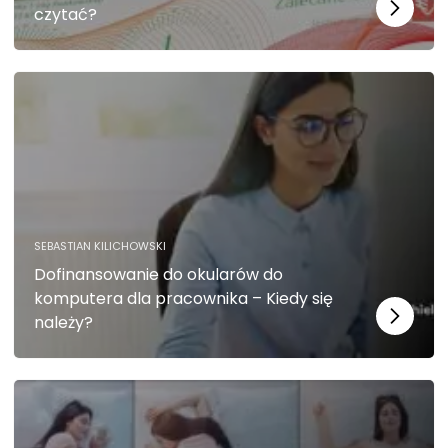
czytać?
SEBASTIAN KILICHOWSKI
Dofinansowanie do okularów do
komputera dla pracownika – Kiedy się
należy?
K
o
n
i
e