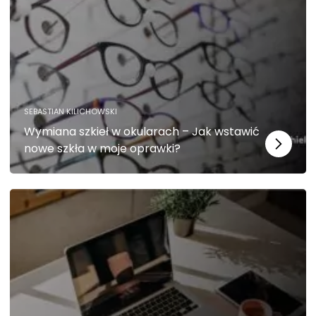
d
o
f
u
n
k
c
j
SEBASTIAN KILICHOWSKI
o
Wymiana szkieł w okularach – Jak wstawić
n
nowe szkła w moje oprawki?
o
w
a
n
i
a
s
tr
o
n
y