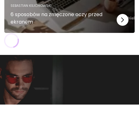
i
SEBASTIAN KILICHOWSKI
n
t
6 sposobów na zmęczone oczy przed
e
ekranem
r
n
e
t
o
w
e
j.
S
t
a
t
y
st
y