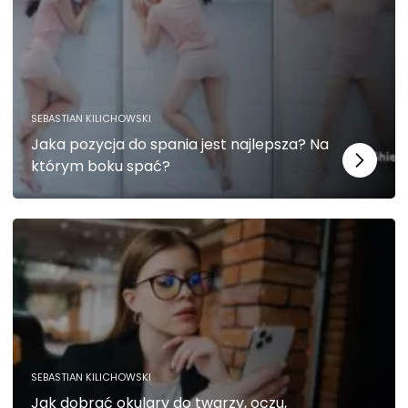
c
z
n
e
T
e
p
SEBASTIAN KILICHOWSKI
li
Jaka pozycja do spania jest najlepsza? Na
ki
którym boku spać?
c
o
o
ki
e
n
i
e
s
ą
o
SEBASTIAN KILICHOWSKI
p
Jak dobrać okulary do twarzy, oczu,
c