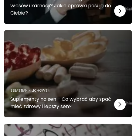
j
włosów i karnacji? Jakie oprawki pasują do
o
Ciebie?
n
a
l
n
e
.
S
ą
o
n
e
p
SEBASTIAN KILICHOWSKI
o
Suplementy na sen – Co wybrać aby spać
tr
mieć zdrowy i lepszy sen?
z
e
b
n
e