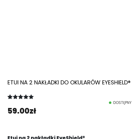
ETUI NA 2 NAKŁADKI DO OKULARÓW EYESHIELD®
DOSTĘPNY
Oceniony
1
59.00
zł
5.00
na 5
na
podstawie
oceny
klienta
Etui na 2 nakładki EyeShield
®