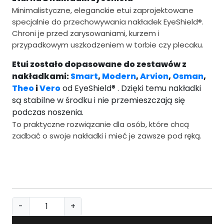
Minimalistyczne, eleganckie etui zaprojektowane
specjalnie do przechowywania nakładek EyeShield®.
Chroni je przed zarysowaniami, kurzem i
przypadkowym uszkodzeniem w torbie czy plecaku.
Etui zostało dopasowane do zestawów z
nakładkami:
Smart
,
Modern
,
Arvion
,
Osman
,
Theo
i
Vero
od EyeShield® . Dzięki temu nakładki
są stabilne w środku i nie przemieszczają się
podczas noszenia.
To praktyczne rozwiązanie dla osób, które chcą
zadbać o swoje nakładki i mieć je zawsze pod ręką.
i
-
+
l