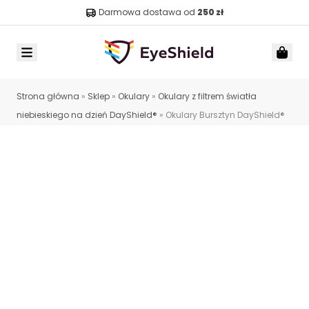
Darmowa dostawa od
250 zł
Menu
Car
Strona główna
»
Sklep
»
Okulary
»
Okulary z filtrem światła
niebieskiego na dzień DayShield®
»
Okulary Bursztyn DayShield®