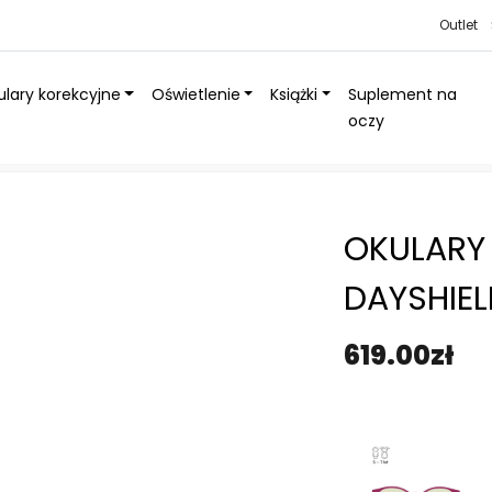
Outlet
lary korekcyjne
Oświetlenie
Książki
Suplement na
oczy
atło niebieskie dla dzieci
»
Okulary dla dziecka Pixel DayShield®
OKULARY 
DAYSHIEL
619.00
zł