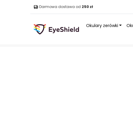
Darmowa dostawa od
250 zł
Okulary zerówki
Oku
Strona główna
»
Sklep
»
Okulary
»
Okulary blokujące świ