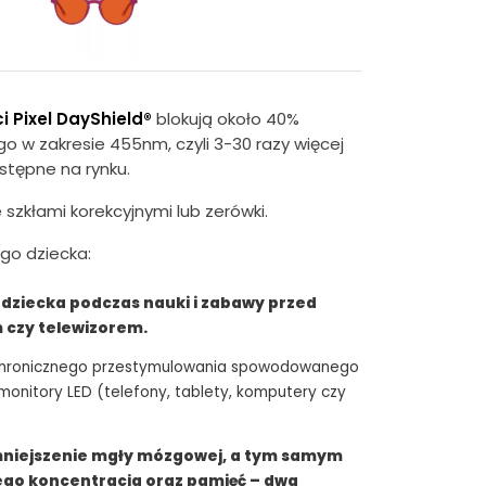
i Pixel DayShield®
blokują około 40%
go w zakresie 455nm, czyli 3-30 razy więcej
ostępne na rynku.
 szkłami korekcyjnymi lub zerówki.
ego dziecka:
 dziecka podczas nauki i zabawy przed
czy telewizorem.
 chronicznego przestymulowania spowodowanego
onitory LED (telefony, tablety, komputery czy
mniejszenie mgły mózgowej, a tym samym
jego koncentracja oraz pamięć – dwa