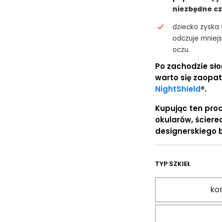
niezbędne cz
dziecko zyska 
odczuje mniejs
oczu.
Po zachodzie sł
warto się zaopat
NightShield
®.
Kupując ten prod
okularów, ścierec
designerskiego 
TYP SZKIEŁ
kor