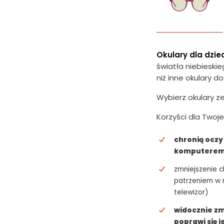
Okulary dla dziec
światła niebieskie
niż inne okulary d
Wybierz okulary ze
Korzyści dla Twoj
chronią oczy
komputerem 
zmniejszenie
patrzeniem w m
telewizor)
widocznie z
poprawi się 