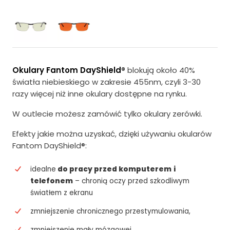
e
t
r
u
w
a
o
l
t
n
Okulary Fantom DayShield®
blokują około 40%
światła niebieskiego w zakresie 455nm, czyli 3-30
n
a
razy więcej niż inne okulary dostępne na rynku.
a
c
W outlecie możesz zamówić tylko okulary zerówki.
c
e
Efekty jakie można uzyskać, dzięki używaniu okularów
e
n
Fantom DayShield®:
n
a
a
w
idealne
do pracy przed komputerem
i
telefonem
– chronią oczy przed szkodliwym
w
y
światłem z ekranu
y
n
zmniejszenie chronicznego przestymulowania,
n
o
zmniejszenie mgły mózgowej,