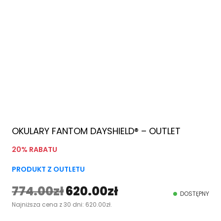
OKULARY FANTOM DAYSHIELD® – OUTLET
20% RABATU
PRODUKT Z OUTLETU
774.00
zł
620.00
zł
P
A
DOSTĘPNY
Najniższa cena z 30 dni:
620.00
zł
.
i
k