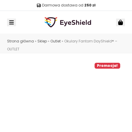
Darmowa dostawa od
250 zł
Menu
Car
Strona główna
»
Sklep
»
Outlet
»
Okulary Fantom DayShield® –
OUTLET
Promocja!