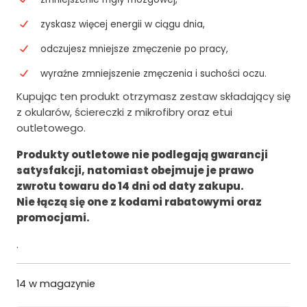
o
s
zyskasz więcej energii w ciągu dnia,
s
i
i
:
odczujesz mniejsze zmęczenie po pracy,
ł
6
wyraźne zmniejszenie zmęczenia i suchości oczu.
a
2
Kupując ten produkt otrzymasz zestaw składający się
z okularów, ściereczki z mikrofibry oraz etui
:
0
outletowego.
7
.
Produkty outletowe nie podlegają gwarancji
7
0
satysfakcji, natomiast obejmuje je prawo
4
0
zwrotu towaru do 14 dni od daty zakupu.
.
z
Nie łączą się one z kodami rabatowymi oraz
promocjami.
0
ł
.
0
.
z
14 w magazynie
ł