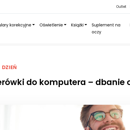
Outlet
lary korekcyjne
Oświetlenie
Książki
Suplement na
oczy
– dbanie o wzrok bez wad
 DZIEŃ
erówki do komputera – dbanie 