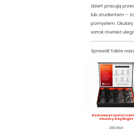
dzień pracują prze
lub studentem – z
pomysłem. Okulary 
wzrok również ule
Sprawdź także nasz
K
o
n
Domowa przymierzaln
Okulary Day/Night
i
e
200.00
zł