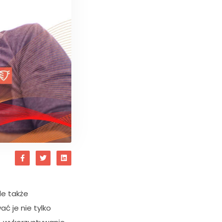
le także
ć je nie tylko