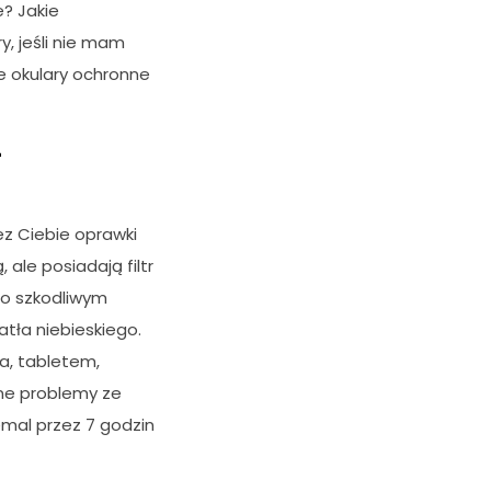
? Jakie
y, jeśli nie mam
e okulary ochronne
–
ez Ciebie oprawki
 ale posiadają filtr
ego szkodliwym
tła niebieskiego.
a, tabletem,
żne problemy ze
emal przez 7 godzin