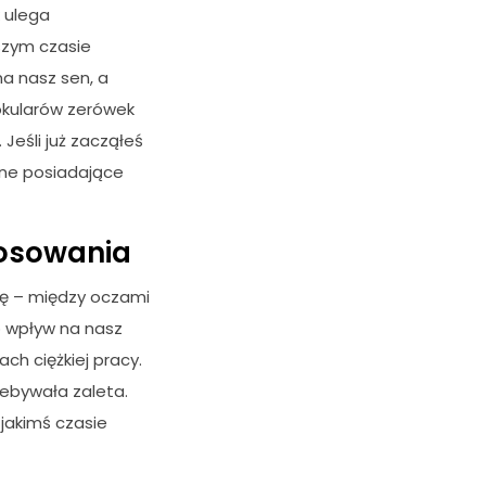
 ulega
szym czasie
a nasz sen, a
okularów zerówek
eśli już zacząłeś
nne posiadające
tosowania
zę – między oczami
go wpływ na nasz
ch ciężkiej pracy.
iebywała zaleta.
jakimś czasie