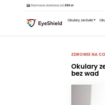
Darmowa dostawa od
250 zł
Okulary zerówki
Oku
Strona główna
»
Blog
»
Okulary zerówki do komputera 
ZDROWIE NA CO
Okulary z
bez wad