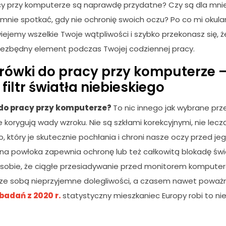
cy przy komputerze są naprawdę przydatne? Czy są dla mnie
mnie spotkać, gdy nie ochronię swoich oczu? Po co mi okular
ejemy wszelkie Twoje wątpliwości i szybko przekonasz się, ż
iezbędny element podczas Twojej codziennej pracy.
rówki do pracy przy komputerze 
iltr światła niebieskiego
do pracy przy komputerze?
To nic innego jak wybrane prz
e korygują wady wzroku. Nie są szkłami korekcyjnymi, nie leczą,
o, który je skutecznie pochłania i chroni nasze oczy przed j
lna powłoka zapewnia ochronę lub też całkowitą blokadę świa
sobie, że ciągłe przesiadywanie przed monitorem komputer
e ze sobą nieprzyjemne dolegliwości, a czasem nawet powa
badań z 2020 r.
statystyczny mieszkaniec Europy robi to ni