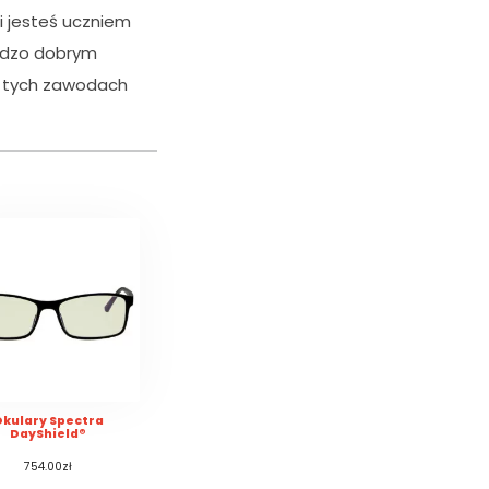
i jesteś uczniem
rdzo dobrym
w tych zawodach
kulary Spectra
DayShield®
754.00
zł