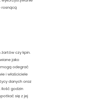
, wykorzystywanie
e rosnącą
żartów czy kpin.
awiane jako
olę mogą odegrać
 i właściciele
litycy danych oraz
 Ilość godzin
otkać się z jej