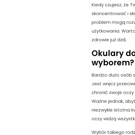
Kiedy czujesz, że T
skoncentrować i sk
problem mogą rozwi
użytkowania. Warto
zdrowie już dziś.
Okulary d
wyborem?
Bardzo dużo osób s
Jest wręcz przeciw
chronić swoje ocz
Ważne jednak, abyśm
niezwykle istotna 
oczy widzą wszystk
Wybór takiego rod