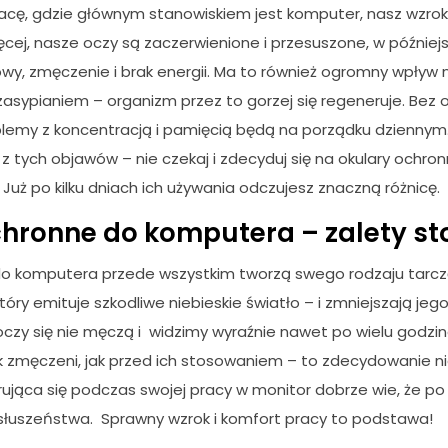
acę, gdzie głównym stanowiskiem jest komputer, nasz wzrok
ęcej, nasze oczy są zaczerwienione i przesuszone, w później
y, zmęczenie i brak energii. Ma to również ogromny wpływ n
asypianiem – organizm przez to gorzej się regeneruje. Bez 
emy z koncentracją i pamięcią będą na porządku dziennym. J
z tych objawów – nie czekaj i zdecyduj się na okulary ochro
er. Już po kilku dniach ich używania odczujesz znaczną różnicę.
chronne do komputera – zalety s
do komputera przede wszystkim tworzą swego rodzaju tarc
óry emituje szkodliwe niebieskie światło – i zmniejszają je
oczy się nie męczą i widzimy wyraźnie nawet po wielu godzina
ak zmęczeni, jak przed ich stosowaniem – to zdecydowanie n
jąca się podczas swojej pracy w monitor dobrze wie, że po 
łuszeństwa. Sprawny wzrok i komfort pracy to podstawa!