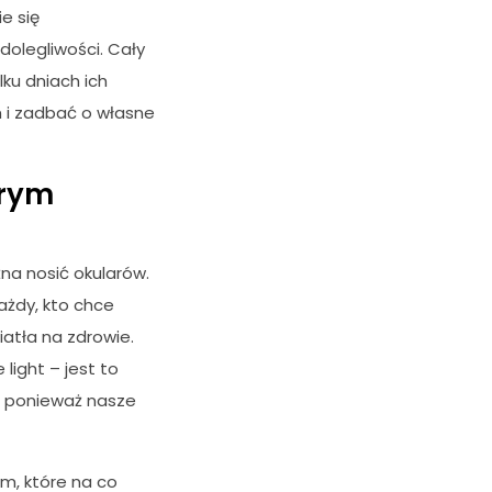
e się
dolegliwości. Cały
ku dniach ich
 i zadbać o własne
brym
na nosić okularów.
ażdy, kto chce
atła na zdrowie.
light – jest to
m ponieważ nasze
m, które na co