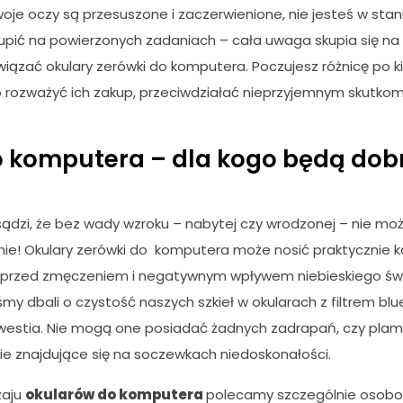
woje oczy są przesuszone i zaczerwienione, nie jesteś w stani
upić na powierzonych zadaniach – cała uwaga skupia się na 
ązać okulary zerówki do komputera. Poczujesz różnicę po kil
 rozważyć ich zakup, przeciwdziałać nieprzyjemnym skutkom
o komputera – dla kogo będą do
ądzi, że bez wady wzroku – nabytej czy wrodzonej – nie moż
nie! Okulary zerówki do komputera może nosić praktycznie k
y przed zmęczeniem i negatywnym wpływem niebieskiego świ
y dbali o czystość naszych szkieł w okularach z filtrem blue 
kwestia. Nie mogą one posiadać żadnych zadrapań, czy pla
ie znajdujące się na soczewkach niedoskonałości.
zaju
okularów do komputera
polecamy szczególnie osobo