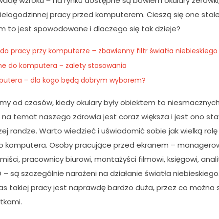
wadę wzroku – na rynku dostępne są bowiem okulary zerówki
ielogodzinnej pracy przed komputerem. Cieszą się one stal
m to jest spowodowane i dlaczego się tak dzieje?
 do pracy przy komputerze – zbawienny filtr światła niebieskiego
ne do komputera – zalety stosowania
putera – dla kogo będą dobrym wyborem?
my od czasów, kiedy okulary były obiektem to niesmacznych 
 na temat naszego zdrowia jest coraz większa i jest ono st
szej randze. Warto wiedzieć i uświadomić sobie jak wielką r
o komputera. Osoby pracujące przed ekranem – managerowie
ramiści, pracownicy biurowi, montażyści filmowi, księgowi, ana
EO – są szczególnie narażeni na działanie światła niebieskiego.
 takiej pracy jest naprawdę bardzo duża, przez co można sp
utkami.