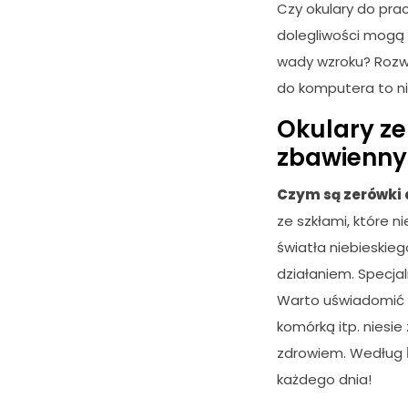
Czy okulary do pra
dolegliwości mogą 
wady wzroku? Rozwi
do komputera to n
Okulary ze
zbawienny f
Czym są zerówki 
ze szkłami, które ni
światła niebieskieg
działaniem. Specja
Warto uświadomić 
komórką itp. niesi
zdrowiem. Według
każdego dnia!