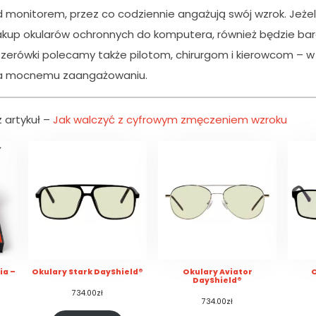
d monitorem, przez co codziennie angażują swój wzrok. Jeżel
akup okularów ochronnych do komputera, również będzie ba
zerówki polecamy także pilotom, chirurgom i kierowcom – 
ga mocnemu zaangażowaniu.
 artykuł –
Jak walczyć z cyfrowym zmęczeniem wzroku
ia –
Okulary Stark DayShield®
Okulary Aviator
O
DayShield®
734.00
zł
734.00
zł