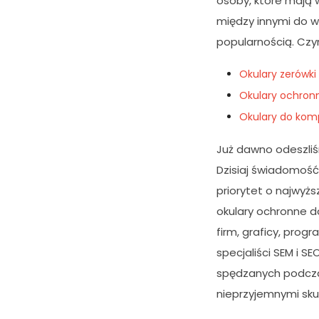
osoby, które mają 
między innymi do w
popularnością. Czy
Okulary zerówki
Okulary ochron
Okulary do kom
Już dawno odeszliś
Dzisiaj świadomość
priorytet o najwyż
okulary ochronne d
firm, graficy, prog
specjaliści SEM i S
spędzanych podczas
nieprzyjemnymi sk