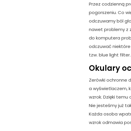
Przez codzienną pr
pogorszeniu. Co wi
odczuwamy ból głow
nawet problemy z z
do komputera probl
odczuwać niektóre 
tzw. blue light filt
Okulary o
Zerówki ochronne 
a wyświetlaczem, kt
wzrok. Dzięki temu 
Nie jesteśmy już t
Każda osoba wpatru
wzrok odmawia pos