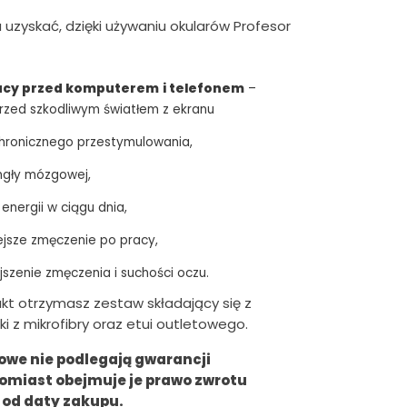
 uzyskać, dzięki używaniu okularów Profesor
s
i
:
acy przed komputerem
i telefonem
–
przed szkodliwym światłem z ekranu
6
2
chronicznego przestymulowania,
0
mgły mózgowej,
.
 energii w ciągu dnia,
0
ejsze zmęczenie po pracy,
0
szenie zmęczenia i suchości oczu.
z
kt otrzymasz zestaw składający się z
ł
ki z mikrofibry oraz etui outletowego.
.
owe nie podlegają gwarancji
tomiast obejmuje je prawo zwrotu
i od daty zakupu.