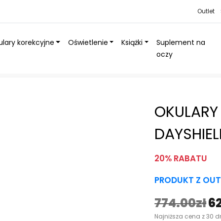
Outlet
lary korekcyjne
Oświetlenie
Książki
Suplement na
oczy
 DayShield® – OUTLET
OKULARY
DAYSHIEL
20% RABATU
PRODUKT Z OUT
774.00
zł
6
P
Najniższa cena z 30 d
i