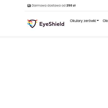
Darmowa dostawa od
250 zł
Okulary zerówki
Oku
Strona główna
»
Sklep
»
Outlet
»
Okulary Profesor Clear