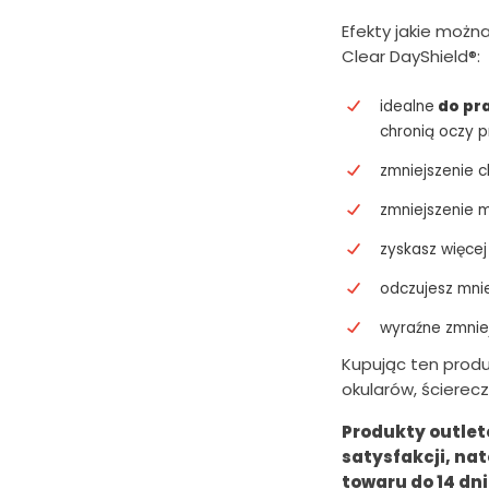
Efekty jakie można
o
Clear DayShield®:
s
i
idealne
do pr
chronią oczy 
ł
a
zmniejszenie 
:
zmniejszenie 
7
zyskasz więcej
7
odczujesz mni
4
wyraźne zmniej
.
Kupując ten produ
0
okularów, ścierecz
0
Produkty outlet
z
satysfakcji, na
towaru do 14 dn
ł