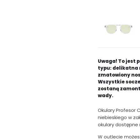
e
r
w
o
t
n
Uwaga! To jest 
typu: delikatna 
a
zmatowiony nos
c
Wszystkie soczew
zostaną zamont
e
wady.
n
a
Okulary Profesor 
niebieskiego w zak
w
okulary dostępne 
y
W outlecie możesz
n