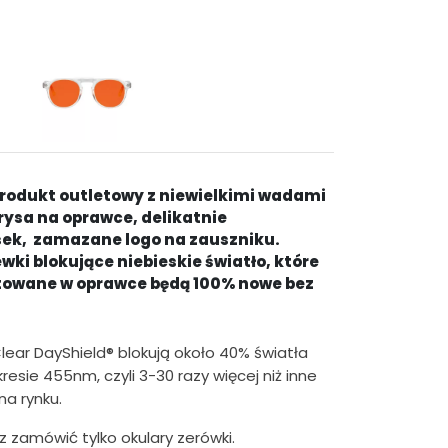
t
u
a
l
n
a
produkt outletowy z niewielkimi wadami
rysa na oprawce, delikatnie
c
ek, zamazane logo na zauszniku.
e
ki blokujące niebieskie światło, które
owane w oprawce będą 100% nowe bez
n
a
w
Clear DayShield® blokują około 40% światła
resie 455nm, czyli 3-30 razy więcej niż inne
y
na rynku.
n
 zamówić tylko okulary zerówki.
o