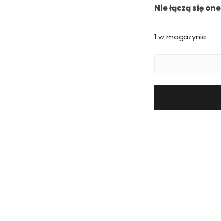
Nie łączą się o
.
1 w magazynie