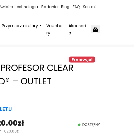
Światło i technologia
Badania
Blog
FAQ
Kontakt
Przymierz okulary
Vouche
Akcesori
Cart
ry
a
Promocja!
 PROFESOR CLEAR
D® – OUTLET
LETU
20.00
zł
A
DOSTĘPNY
ni:
620.00
zł
.
k