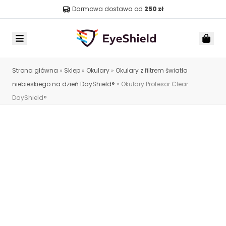
Darmowa dostawa od
250 zł
Menu
Car
Strona główna
»
Sklep
»
Okulary
»
Okulary z filtrem światła
niebieskiego na dzień DayShield®
»
Okulary Profesor Clear
DayShield®