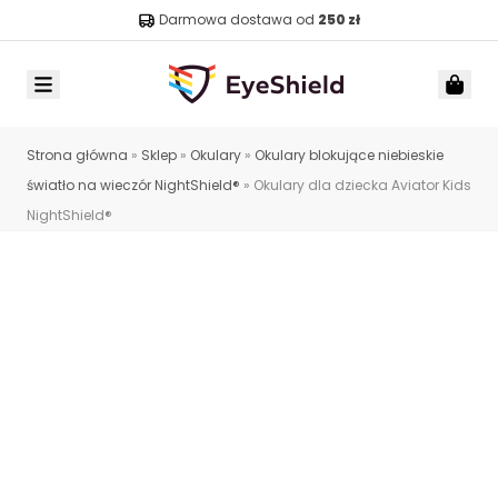
Darmowa dostawa od
250 zł
Menu
Car
Strona główna
»
Sklep
»
Okulary
»
Okulary blokujące niebieskie
światło na wieczór NightShield®
»
Okulary dla dziecka Aviator Kids
NightShield®