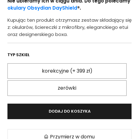
Nie ubieramy ich w ciągu dnia. Do tego polecamy
okulary Obsydian DayShield
®.
Kupując ten produkt otrzymasz zestaw składający się
z: okularów, ściereczki z mikrofibry, eleganckiego etui
oraz designerskiego boxa.
TYP SZKIEŁ
korekcyjne (+ 399 zł)
zerówki
DODAJ DO KOSZYKA
Przymierz w domu