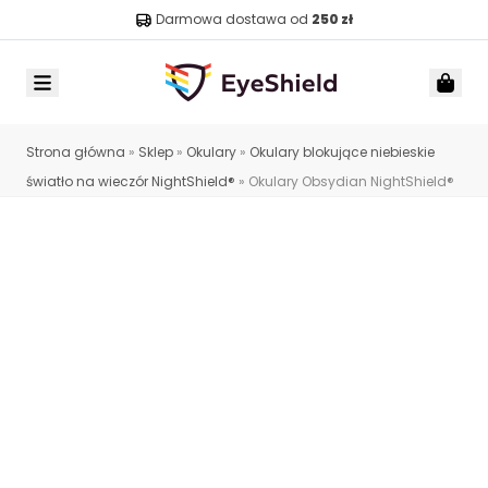
Darmowa dostawa od
250 zł
Menu
Car
Strona główna
»
Sklep
»
Okulary
»
Okulary blokujące niebieskie
światło na wieczór NightShield®
»
Okulary Obsydian NightShield®