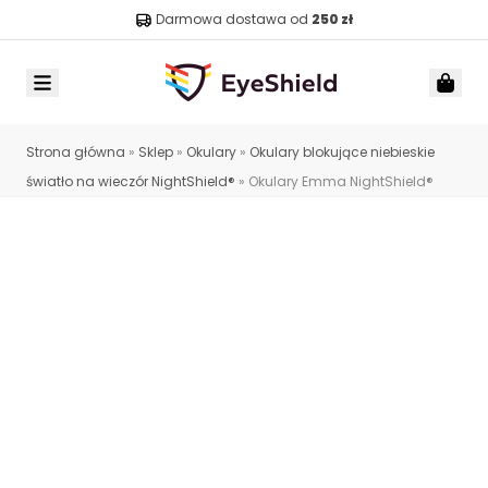
Darmowa dostawa od
250 zł
Menu
Car
Strona główna
»
Sklep
»
Okulary
»
Okulary blokujące niebieskie
światło na wieczór NightShield®
»
Okulary Emma NightShield®