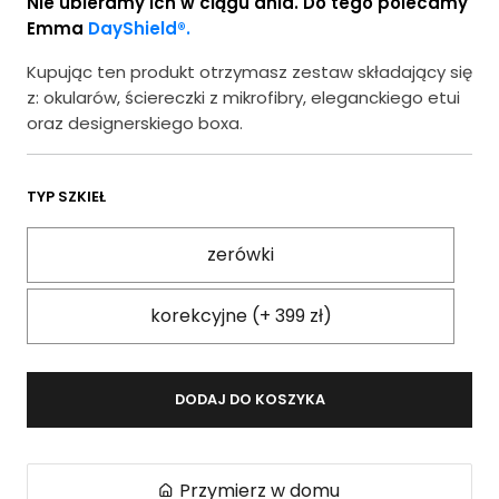
Nie ubieramy ich w ciągu dnia. Do tego polecamy
Emma
DayShield®.
Kupując ten produkt otrzymasz zestaw składający się
z: okularów, ściereczki z mikrofibry, eleganckiego etui
oraz designerskiego boxa.
TYP SZKIEŁ
zerówki
korekcyjne (+ 399 zł)
DODAJ DO KOSZYKA
Przymierz w domu