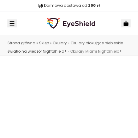
Darmowa dostawa od
250 zł
Menu
Car
Strona główna
»
Sklep
»
Okulary
»
Okulary blokujące niebieskie
światło na wieczór NightShield®
»
Okulary Miami NightShield®