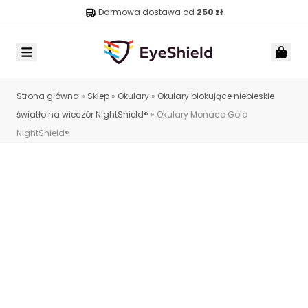
Darmowa dostawa od
250 zł
Menu
Car
Strona główna
»
Sklep
»
Okulary
»
Okulary blokujące niebieskie
światło na wieczór NightShield®
»
Okulary Monaco Gold
NightShield®