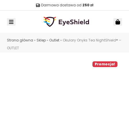
Darmowa dostawa od
250 zł
Menu
Car
Strona główna
»
Sklep
»
Outlet
»
Okulary Onyks Tea NightShield® –
OUTLET
Promocja!