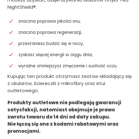
o
s
NightShield®:
s
i
i
:
znaczna poprawa jakości snu,
ł
6
znaczna poprawa regeneracji,
a
1
przestaniesz budzić się w nocy,
:
9
zyskasz więcej energii w ciągu dnia,
7
.
wyraźne zmniejszysz zmęczenie i suchość oczu.
7
0
Kupując ten produkt otrzymasz zestaw składający się
4
0
z okularów, ściereczki z mikrofibry oraz etui
outletowego.
.
z
0
ł
Produkty outletowe nie podlegają gwarancji
satysfakcji, natomiast obejmuje je prawo
0
.
zwrotu towaru do 14 dni od daty zakupu.
z
Nie łączą się one z kodami rabatowymi oraz
ł
promocjami.