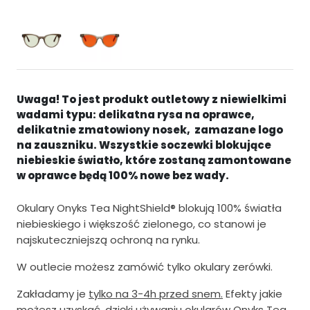
e
t
r
u
w
a
o
l
t
n
Uwaga! To jest produkt outletowy z niewielkimi
n
a
wadami typu: delikatna rysa na oprawce,
delikatnie zmatowiony nosek, zamazane logo
a
c
na zauszniku. Wszystkie soczewki blokujące
c
e
niebieskie światło, które zostaną zamontowane
w oprawce będą 100% nowe bez wady.
e
n
n
a
Okulary Onyks Tea NightShield® blokują 100% światła
niebieskiego i większość zielonego, co stanowi je
a
w
najskuteczniejszą ochroną na rynku.
w
y
W outlecie możesz zamówić tylko okulary zerówki.
y
n
n
o
Zakładamy je
tylko na 3-4h przed snem.
Efekty jakie
możesz uzyskać, dzięki używaniu okularów Onyks Tea