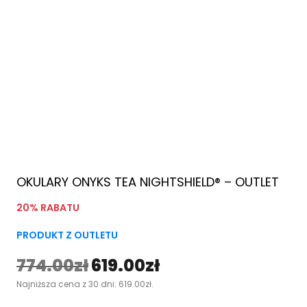
OKULARY ONYKS TEA NIGHTSHIELD® – OUTLET
20% RABATU
PRODUKT Z OUTLETU
774.00
zł
619.00
zł
P
A
Najniższa cena z 30 dni:
619.00
zł
.
i
k