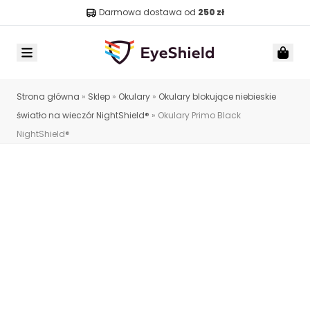
Darmowa dostawa od
250 zł
Menu
Car
Strona główna
»
Sklep
»
Okulary
»
Okulary blokujące niebieskie
światło na wieczór NightShield®
»
Okulary Primo Black
NightShield®