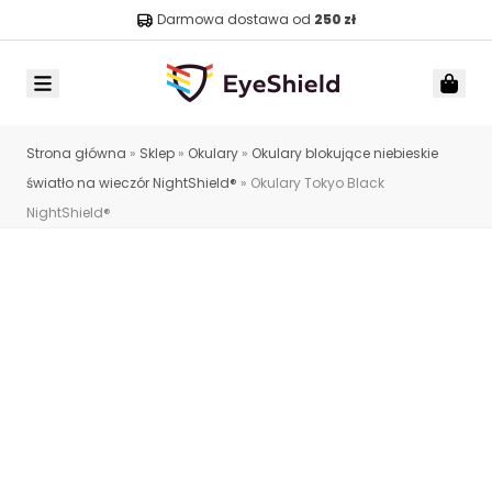
Darmowa dostawa od
250 zł
Menu
Car
Strona główna
»
Sklep
»
Okulary
»
Okulary blokujące niebieskie
światło na wieczór NightShield®
»
Okulary Tokyo Black
NightShield®