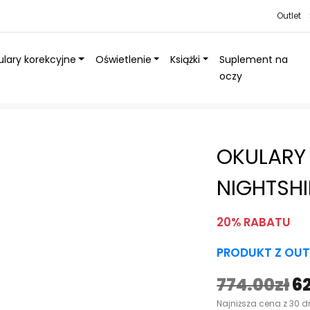
Outlet
lary korekcyjne
Oświetlenie
Książki
Suplement na
oczy
 NightShield® – OUTLET
OKULARY
NIGHTSHI
20% RABATU
PRODUKT Z OUT
774.00
zł
6
P
Najniższa cena z 30 d
i