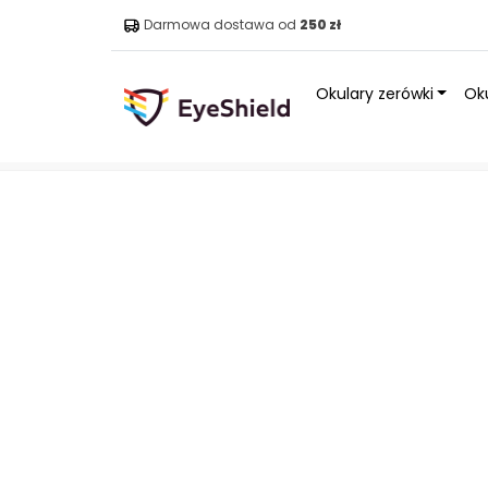
Darmowa dostawa od
250 zł
Okulary zerówki
Oku
Strona główna
»
Sklep
»
Outlet
»
Okulary Venom Leopard