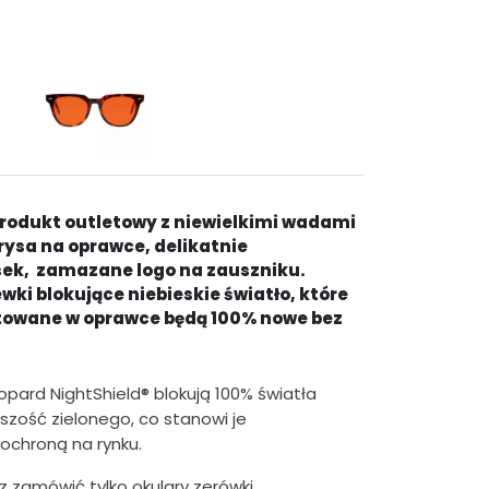
t
u
a
l
n
a
produkt outletowy z niewielkimi wadami
c
rysa na oprawce, delikatnie
ek, zamazane logo na zauszniku.
e
ki blokujące niebieskie światło, które
n
owane w oprawce będą 100% nowe bez
a
w
pard NightShield® blokują 100% światła
y
kszość zielonego, co stanowi je
 ochroną na rynku.
n
o
 zamówić tylko okulary zerówki.