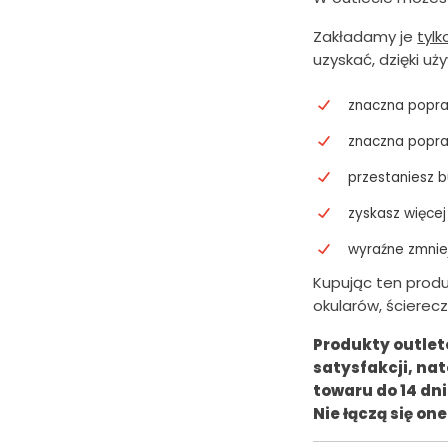
o
Zakładamy je
tyl
uzyskać, dzięki u
s
i
znaczna popra
ł
znaczna popra
a
przestaniesz b
:
zyskasz więcej
7
wyraźne zmniej
7
Kupując ten produ
4
okularów, ścierecz
.
Produkty outlet
0
satysfakcji, na
0
towaru do 14 dn
z
Nie łączą się o
ł