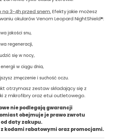
s
ko na 3-4h przed snem.
Efekty jakie możesz
żywaniu okularów Venom Leopard NightShield®:
i
:
wa jakości snu,
6
wa regeneracji,
2
udzić się w nocy,
0
 energii w ciągu dnia,
.
szysz zmęczenie i suchość oczu.
0
kt otrzymasz zestaw składający się z
0
ki z mikrofibry oraz etui outletowego.
z
owe nie podlegają gwarancji
ł
tomiast obejmuje je prawo zwrotu
.
i od daty zakupu.
ne z kodami rabatowymi oraz promocjami.