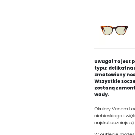
e
r
w
o
t
n
Uwaga! To jest 
a
typu: delikatna 
zmatowiony nos
c
Wszystkie soczew
e
zostaną zamont
wady.
n
a
Okulary Venom Leo
w
niebieskiego i wię
najskuteczniejszą
y
n
W outlecie możesz