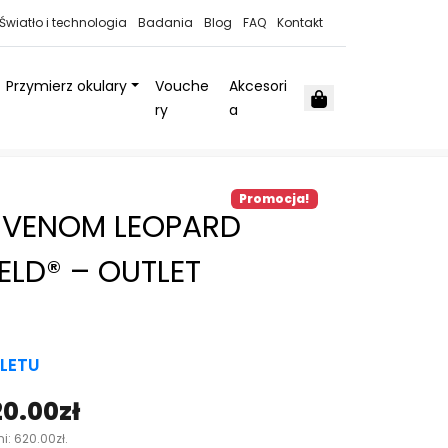
Światło i technologia
Badania
Blog
FAQ
Kontakt
Przymierz okulary
Vouche
Akcesori
Cart
ry
a
Promocja!
 VENOM LEOPARD
ELD® – OUTLET
LETU
20.00
zł
A
ni:
620.00
zł
.
k