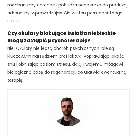
rn
mechanizmy obronne i pobudza nadnercza do produkcji
et
adrenaliny, wprowadzając Cię w stan permanentnego
o
stresu.
w
ej
Czy okulary blokujące światło niebieskie
,
mogą zastąpić psychoterapię?
n
a
Nie. Okulary nie leczą chorób psychicznych, ale są
p
kluczowym narzędziem profilaktyki. Poprawiając jakość
o
snu i obniżając poziom stresu, dają Twojemu mózgowi
d
biologiczną bazę do regeneracji, co ułatwia ewentualną
st
a
terapię.
wi
e
te
g
o,
ja
k
st