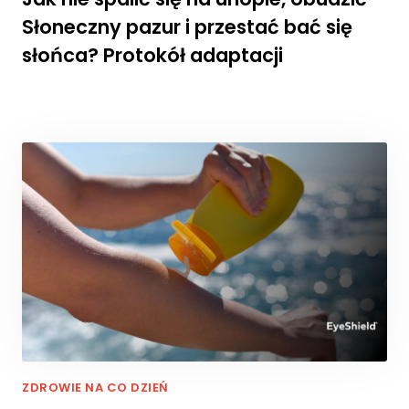
p
Słoneczny pazur i przestać bać się
i
e
słońca? Protokół adaptacji
j
p
o
d
c
z
a
s
t
w
o
j
e
g
o
p
rz
ZDROWIE NA CO DZIEŃ
e