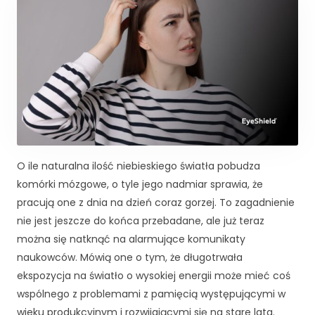
d
o
f
u
n
k
c
j
o
n
o
O ile naturalna ilość niebieskiego światła pobudza
w
a
komórki mózgowe, o tyle jego nadmiar sprawia, że
n
pracują one z dnia na dzień coraz gorzej. To zagadnienie
i
nie jest jeszcze do końca przebadane, ale już teraz
a
można się natknąć na alarmujące komunikaty
s
naukowców. Mówią one o tym, że długotrwała
tr
o
ekspozycja na światło o wysokiej energii może mieć coś
n
wspólnego z problemami z pamięcią występującymi w
y
wieku produkcyjnym i rozwijającymi się na stare lata.