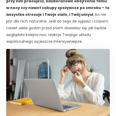
c
przy nim pracujesz, każdorazowe obejrzenie filmu
z
w nocy czy nawet zakupy spożywcze po zmroku – to
n
wszystko stresuje i Twoje ciało, i Twój umysł
, bo nie
e
jest dla nich naturalne. Jeśli do tego źle sypiasz i czasem
T
e
nawet wiele godzin przed snem obawiasz się, jak będzie
p
wyglądała kolejna noc, reakcje Twojego układu
li
współczulnego są jeszcze intensywniejsze.
ki
c
o
o
ki
e
n
i
e
s
ą
o
p
c