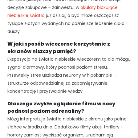
cj
decyzje zakupowe – zainwestuj w
okulary blokujące
o
niebieskie światło
już dzisiaj, a być może oszczędzisz
n
tysiące złotych wydanych na późniejsze leczenie ciała i
al
n
duszy.
o
W jaki sposób wieczorne korzystanie z
ś
ć
ekranów niszczy pamięć?
i
Ekspozycja na światło niebieskie wieczorem to dla mózgu
st
sygnał alarmowy, który podnosi poziom stresu.
ru
Przewlekły stres uszkadza neurony w hipokampie –
kt
ur
strukturze odpowiedzialnej za zapamiętywanie,
ę
koncentrację i przyswajanie wiedzy.
st
r
Dlaczego zwykłe oglądanie filmu w nocy
o
podnosi poziom adrenaliny?
n
Mózg interpretuje światło niebieskie z ekranu jako pełne
y
słońce w środku dnia. Dodatkowo filmy akcji, thrillery i
in
te
horrory zamiast wyciszać organizm, uruchamiają