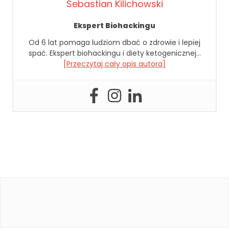
r
Sebastian Kilichowski
o
n
Ekspert Biohackingu
a
Od 6 lat pomaga ludziom dbać o zdrowie i lepiej
je
spać. Ekspert biohackingu i diety ketogenicznej…
st
[Przeczytaj cały opis autora]
u
ży
w
a
n
a.
D
o
ś
w
i
a
d