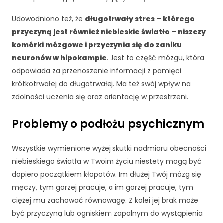
i
n
Udowodniono też, że
długotrwały stres – którego
t
przyczyną jest również niebieskie światło – niszczy
e
r
komórki mózgowe i przyczynia się do zaniku
n
neuronów w hipokampie
. Jest to część mózgu, która
e
odpowiada za przenoszenie informacji z pamięci
t
krótkotrwałej do długotrwałej. Ma też swój wpływ na
o
w
zdolności uczenia się oraz orientację w przestrzeni.
e
j.
Problemy o podłożu psychicznym
Wszystkie wymienione wyżej skutki nadmiaru obecności
S
t
niebieskiego światła w Twoim życiu niestety mogą być
a
dopiero początkiem kłopotów. Im dłużej Twój mózg się
t
męczy, tym gorzej pracuje, a im gorzej pracuje, tym
y
ciężej mu zachować równowagę. Z kolei jej brak może
st
y
być przyczyną lub ogniskiem zapalnym do wystąpienia