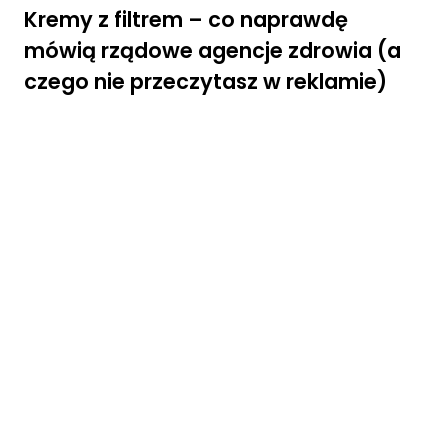
jś
Kremy z filtrem – co naprawdę
ci
a
mówią rządowe agencje zdrowia (a
n
czego nie przeczytasz w reklamie)
a
ni
ą
.
J
e
śl
i
o
d
rz
u
ci
s
z
t
e
p