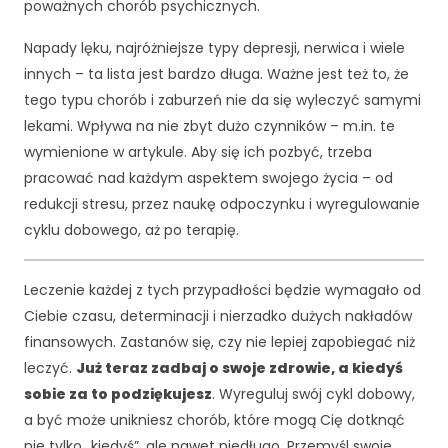
k
poważnych chorób psychicznych.
a
A
Napady lęku, najróżniejsze typy depresji, nerwica i wiele
b
innych – ta lista jest bardzo długa. Ważne jest też to, że
y
tego typu chorób i zaburzeń nie da się wyleczyć samymi
ś
lekami. Wpływa na nie zbyt dużo czynników – m.in. te
m
y
wymienione w artykule. Aby się ich pozbyć, trzeba
m
pracować nad każdym aspektem swojego życia – od
o
redukcji stresu, przez naukę odpoczynku i wyregulowanie
gl
cyklu dobowego, aż po terapię.
i
p
o
Leczenie każdej z tych przypadłości będzie wymagało od
p
Ciebie czasu, determinacji i nierzadko dużych nakładów
r
a
finansowych. Zastanów się, czy nie lepiej zapobiegać niż
wi
leczyć.
Już teraz zadbaj o swoje zdrowie, a kiedyś
ć
sobie za to podziękujesz
. Wyreguluj swój cykl dobowy,
fu
a być może unikniesz chorób, które mogą Cię dotknąć
n
k
nie tylko „kiedyś”, ale nawet niedługo. Przemyśl swoje