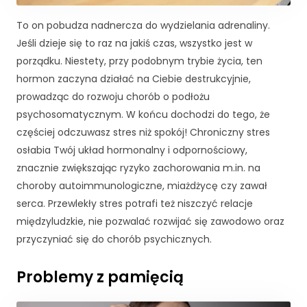
j
To on pobudza nadnercza do wydzielania adrenaliny.
o
n
Jeśli dzieje się to raz na jakiś czas, wszystko jest w
a
porządku. Niestety, przy podobnym trybie życia, ten
l
hormon zaczyna działać na Ciebie destrukcyjnie,
n
prowadząc do rozwoju chorób o podłożu
e
.
psychosomatycznym. W końcu dochodzi do tego, że
S
częściej odczuwasz stres niż spokój! Chroniczny stres
ą
osłabia Twój układ hormonalny i odpornościowy,
o
znacznie zwiększając ryzyko zachorowania m.in. na
n
e
choroby autoimmunologiczne, miażdżycę czy zawał
p
serca. Przewlekły stres potrafi też niszczyć relacje
o
międzyludzkie, nie pozwalać rozwijać się zawodowo oraz
tr
przyczyniać się do chorób psychicznych.
z
e
b
Problemy z pamięcią
n
e