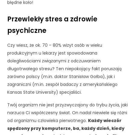
błędne koło!
Przewlekły stres a zdrowie
psychiczne
Czy wiesz, że ok. 70 – 80% wizyt osób w wieku
produkcyjnym u lekarzy jest spowodowana
dolegliwościami związanymi z odczuwaniem
długotrwałego stresu? Ten niepokojący fakt poruszają
zarówno polscy (m.in. doktor Stanisław Gołba), jak i
zagraniczni (m.in. zespół badaczy z amerykańskiego
Kansas State University) specjaliści.
K
Twój organizm nie jest przyzwyczajony do trybu życia, jaki
o
narzuca Ci współczesny świat. On nadal niewiele się różni
n
od organizmu człowieka pierwotnego.
Każdy wieczór
i
spędzony przy komputerze, ba, każdy dzień, kiedy
e