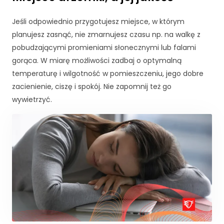
k
a
Jeśli odpowiednio przygotujesz miejsce, w którym
A
b
planujesz zasnąć, nie zmarnujesz czasu np. na walkę z
y
pobudzającymi promieniami słonecznymi lub falami
ś
gorąca. W miarę możliwości zadbaj o optymalną
m
temperaturę i wilgotność w pomieszczeniu, jego dobre
y
m
zacienienie, ciszę i spokój. Nie zapomnij też go
o
wywietrzyć.
gl
i
p
o
p
r
a
wi
ć
fu
n
k