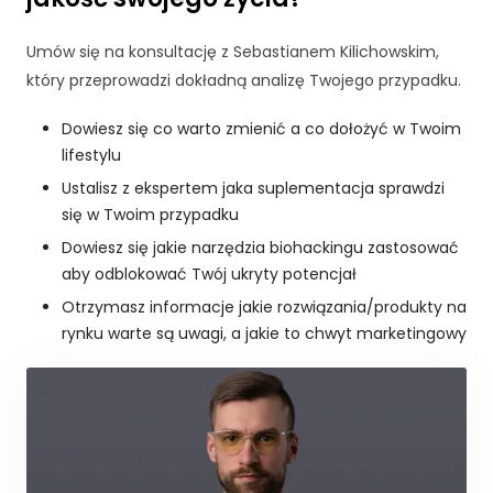
c
z
e
Umów się na konsultację z Sebastianem Kilichowskim,
n
który przeprowadzi dokładną analizę Twojego przypadku.
i
e
Dowiesz się co warto zmienić a co dołożyć w Twoim
A
lifestylu
b
y
Ustalisz z ekspertem jaka suplementacja sprawdzi
n
się w Twoim przypadku
a
Dowiesz się jakie narzędzia biohackingu zastosować
s
aby odblokować Twój ukryty potencjał
z
a
Otrzymasz informacje jakie rozwiązania/produkty na
st
rynku warte są uwagi, a jakie to chwyt marketingowy
r
o
n
a
in
t
e