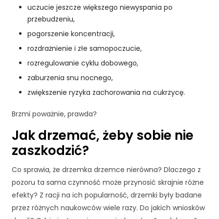
uczucie jeszcze większego niewyspania po
przebudzeniu,
pogorszenie koncentracji,
rozdrażnienie i złe samopoczucie,
rozregulowanie cyklu dobowego,
zaburzenia snu nocnego,
zwiększenie ryzyka zachorowania na cukrzycę.
Brzmi poważnie, prawda?
Jak drzemać, żeby sobie nie
zaszkodzić?
K
Co sprawia, że drzemka drzemce nierówna? Dlaczego z
o
pozoru ta sama czynność może przynosić skrajnie różne
n
efekty? Z racji na ich popularność, drzemki były badane
i
przez różnych naukowców wiele razy. Do jakich wniosków
e