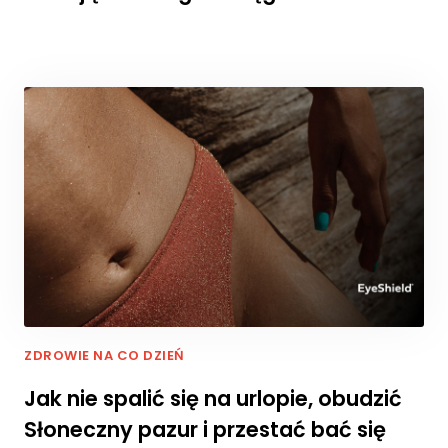
li
ki
c
o
o
ki
e
,
ni
e
kt
ó
r
e
f
u
n
ZDROWIE NA CO DZIEŃ
k
cj
Jak nie spalić się na urlopie, obudzić
e
Słoneczny pazur i przestać bać się
z