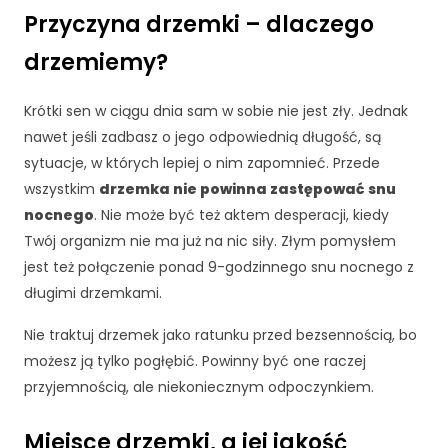
i
Przyczyna drzemki – dlaczego
n
t
drzemiemy?
e
r
n
Krótki sen w ciągu dnia sam w sobie nie jest zły. Jednak
e
nawet jeśli zadbasz o jego odpowiednią długość, są
t
sytuacje, w których lepiej o nim zapomnieć. Przede
o
wszystkim
drzemka nie powinna zastępować snu
w
e
nocnego
. Nie może być też aktem desperacji, kiedy
j.
Twój organizm nie ma już na nic siły. Złym pomysłem
jest też połączenie ponad 9-godzinnego snu nocnego z
długimi drzemkami.
S
t
Nie traktuj drzemek jako ratunku przed bezsennością, bo
a
możesz ją tylko pogłębić. Powinny być one raczej
t
y
przyjemnością, ale niekoniecznym odpoczynkiem.
st
y
Miejsce drzemki, a jej jakość