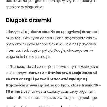
c
doszli? Gdzie jest granica pomiędzy „złym” a „dobrym”
z
spaniem w ciągu dnia?
n
e
Długość drzemki
T
e
p
Zdarzyło Ci się kiedyś obudzić po upragnionej drzemce i
li
czuć tak, jakby tylko dodała Ci ona zmęczenia? Wbrew
ki
pozorom, to powszechne zjawisko – nie bez przyczyny
c
Internauci tak często pytają Google, dlaczego sen w
o
o
ciągu dnia im nie pomaga.
ki
e
Jeśli chcesz się zdrzemnąć, nie myśl o tym czasie, jak o
n
śnie nocnym.
Nawet 2 – 5-minutowa sesja doda Ci
i
ekstra energii i pozwoli pracować wydajniej.
e
Najczęściej mówi się jednak o tych, które trwają 15 –
s
ą
30 minut
. Jest to wystarczający czas, żeby organizm
o
nabrał sił, ale nie wszedł jeszcze w fazę snu głębokiego.
p
c