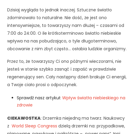
Dzisiaj wygląda to jednak inaczej. Sztuczne światło
zdominowało to naturalne. Nie dość, że jest ono
intensywniejsze, to towarzyszy nam dłużej – czasami od
7:00 do 24:00. O ile krótkoterminowo światło niebieskie
wpływa na nas pobudzająco, o tyle długoterminowo,
obcowanie z nim zbyt często… osłabia ludzkie organizmy.
Przez to, że towarzyszy Ci ono późnymi wieczorami, nie
jesteś w stanie szybko zasnąć i zapaść w prawdziwie
regenerujący sen. Cały następny dzień brakuje Ci energii,
a Twoje ciało prosi o odpoczynek.
Sprawdź nasz artykuł:
Wpływ światła niebieskiego na
zdrowie
CIEKAWOSTKA
: Drzemka niejedną ma twarz. Naukowcy
z
World Sleep Congress
dzielą drzemki na: przypadkowe,
planowane, nawykowe i najkrótsze – „power naps”. Inni