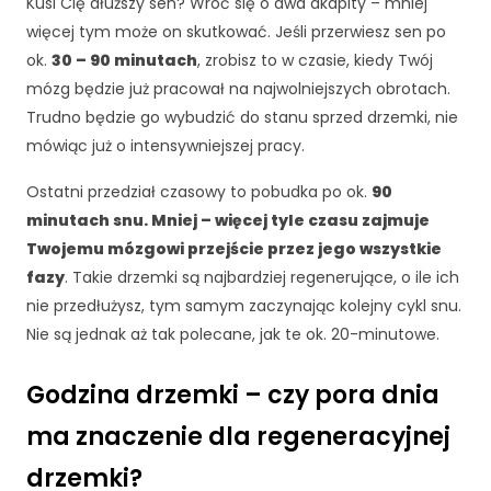
Kusi Cię dłuższy sen? Wróć się o dwa akapity – mniej
j
więcej tym może on skutkować. Jeśli przerwiesz sen po
o
ok.
30 – 90 minutach
, zrobisz to w czasie, kiedy Twój
n
a
mózg będzie już pracował na najwolniejszych obrotach.
l
Trudno będzie go wybudzić do stanu sprzed drzemki, nie
n
mówiąc już o intensywniejszej pracy.
e
.
Ostatni przedział czasowy to pobudka po ok.
90
S
minutach snu. Mniej – więcej tyle czasu zajmuje
ą
o
Twojemu mózgowi przejście przez jego wszystkie
n
fazy
. Takie drzemki są najbardziej regenerujące, o ile ich
e
nie przedłużysz, tym samym zaczynając kolejny cykl snu.
p
Nie są jednak aż tak polecane, jak te ok. 20-minutowe.
o
tr
z
Godzina drzemki – czy pora dnia
e
ma znaczenie dla regeneracyjnej
b
n
drzemki?
e