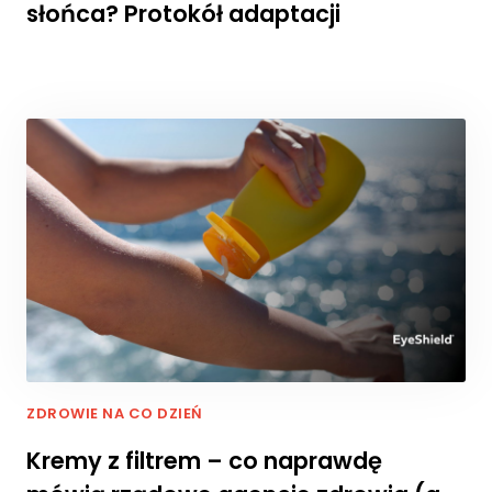
słońca? Protokół adaptacji
ni
k
n
ą
z
e
st
r
o
n
y
in
t
e
r
n
e
t
ZDROWIE NA CO DZIEŃ
o
w
Kremy z filtrem – co naprawdę
e