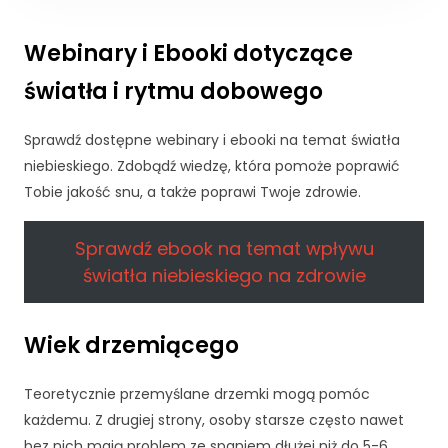
cj
o
Webinary i Ebooki dotyczące
n
al
światła i rytmu dobowego
n
o
Sprawdź dostępne webinary i ebooki na temat światła
ś
ć
niebieskiego. Zdobądź wiedzę, która pomoże poprawić
i
Tobie jakość snu, a także poprawi Twoje zdrowie.
st
ru
Sprawdź ebook na temat wpływu
kt
ur
światła niebieskiego na zdrowie
ę
st
r
Wiek drzemiącego
o
n
y
Teoretycznie przemyślane drzemki mogą pomóc
in
każdemu. Z drugiej strony, osoby starsze często nawet
te
bez nich mają problem ze spaniem dłużej niż do 5-6