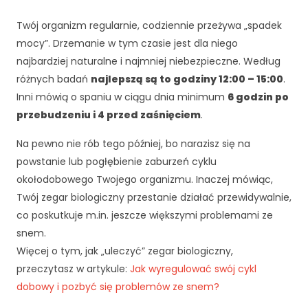
d
o
Twój organizm regularnie, codziennie przeżywa „spadek
f
mocy”. Drzemanie w tym czasie jest dla niego
u
najbardziej naturalne i najmniej niebezpieczne. Według
n
k
różnych badań
najlepszą są to godziny 12:00 – 15:00
.
c
Inni mówią o spaniu w ciągu dnia minimum
6 godzin po
j
przebudzeniu i 4 przed zaśnięciem
.
o
n
Na pewno nie rób tego później, bo narazisz się na
o
powstanie lub pogłębienie zaburzeń cyklu
w
okołodobowego Twojego organizmu. Inaczej mówiąc,
a
n
Twój zegar biologiczny przestanie działać przewidywalnie,
i
co poskutkuje m.in. jeszcze większymi problemami ze
a
snem.
s
Więcej o tym, jak „uleczyć” zegar biologiczny,
tr
o
przeczytasz w artykule:
Jak wyregulować swój cykl
n
dobowy i pozbyć się problemów ze snem?
y