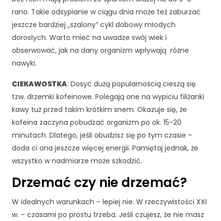
rn
rano. Takie odsypianie w ciągu dnia może też zaburzać
et
jeszcze bardziej „szalony” cykl dobowy młodych
o
w
dorosłych. Warto mieć na uwadze swój wiek i
ej
obserwować, jak na dany organizm wpływają różne
,
nawyki.
n
a
CIEKAWOSTKA
: Dosyć dużą popularnością cieszą się
p
tzw. drzemki kofeinowe. Polegają one na wypiciu filiżanki
o
d
kawy tuż przed takim krótkim snem. Okazuje się, że
st
kofeina zaczyna pobudzać organizm po ok. 15-20
a
minutach. Dlatego, jeśli obudzisz się po tym czasie –
wi
doda ci ona jeszcze więcej energii. Pamiętaj jednak, że
e
te
wszystko w nadmiarze może szkodzić.
g
Drzemać czy nie drzemać?
o,
ja
k
W idealnych warunkach – lepiej nie. W rzeczywistości XXI
st
w. – czasami po prostu trzeba. Jeśli czujesz, że nie masz