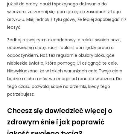
r
już sił do pracy, nauki i spokojnego dotrwania do
o
wieczora, zdrzemnij się, pamiętając o zasadach z tego
n
a
artykułu. Miej jednak z tyłu głowy, że lepiej zapobiegać niż
je
leczyć.
st
u
Zadbaj o swój rytm okołodobowy, o relaks swoich oczu,
ży
odpowiednią dietę, ruch i balans pomiędzy pracą a
w
odpoczynkiem. Noś też regularnie okulary blokujące
a
niebieskie światło, które pomogą Ci osiągnąć te cele.
n
a.
Niewykluczone, że w takich warunkach całe Twoje ciało
będzie miało mnóstwo energii od rana do wieczora. Do
tego czasu pozwalaj sobie na drzemki, kiedy tego
D
potrzebujesz.
o
ś
w
Chcesz się dowiedzieć więcej o
i
zdrowym śnie i jak poprawić
a
d
jakość swojego życia?