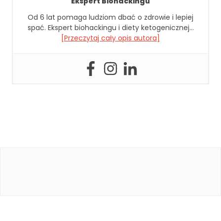
Ekspert Biohackingu
p
i
Od 6 lat pomaga ludziom dbać o zdrowie i lepiej
e
spać. Ekspert biohackingu i diety ketogenicznej…
j
[Przeczytaj cały opis autora]
p
o
d
c
z
a
s
t
w
o
j
e
g
o
p
rz
e