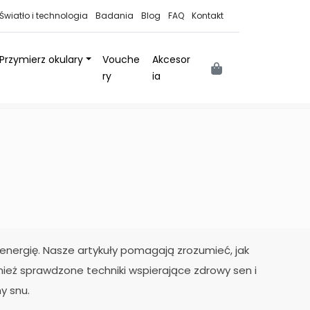
Światło i technologia
Badania
Blog
FAQ
Kontakt
Przymierz okulary
Vouche
Akcesor
Cart
ry
ia
nergię. Nasze artykuły pomagają zrozumieć, jak
nież sprawdzone techniki wspierające zdrowy sen i
y snu.