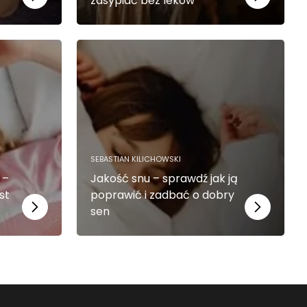
zasypiać bez leków
SEBASTIAN KILICHOWSKI
 –
Jakość snu – sprawdź jak ją
st
poprawić i zadbać o dobry
sen