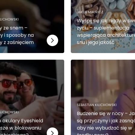
JAKUB MAURICZ
ILICHOWSKI
Wyśpij się jak nigdy w s
y ze snem –
życiu – suplementacja
y i sposoby na
wspierająca architektur
 z zaśnięciem
snu i jego jakość
SEBASTIAN KILICHOWSKI
ILICHOWSKI
Budzenie się w nocy – Ja
 okulary Eyeshield
są przyczyny i jak zasną
psze w blokowaniu
aby nie wybudzać się w