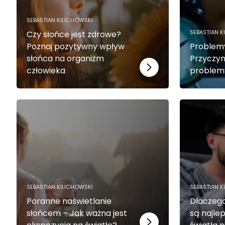
SEBASTIAN KILICHOWSKI
SEBASTIAN K
Czy słońce jest zdrowe?
Poznaj pozytywny wpływ
Problem
słońca na organizm
Przyczyn
człowieka
problemy
SEBASTIAN KILICHOWSKI
SEBASTIAN K
Poranne naświetlanie
Dlaczego
słońcem – Jak ważna jest
są najle