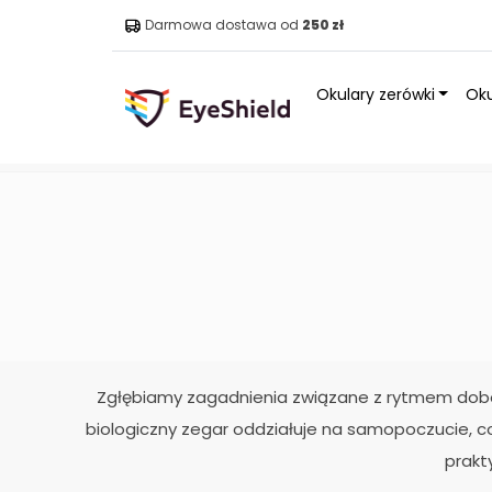
Darmowa dostawa od
250 zł
Okulary zerówki
Oku
Strona główna
»
Wszystko o śnie i rytmie dobowym
Zgłębiamy zagadnienia związane z rytmem dobow
biologiczny zegar oddziałuje na samopoczucie, co
prakt