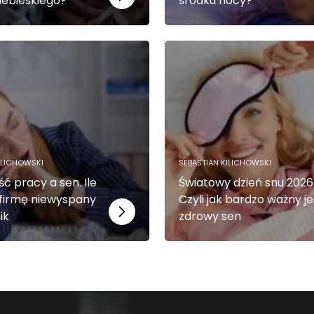
niebieskiego?
środku nocy?
ILICHOWSKI
SEBASTIAN KILICHOWSKI
ć pracy a sen. Ile
Światowy dzień snu 2026
 firmę niewyspany
Czyli jak bardzo ważny je
ik
zdrowy sen