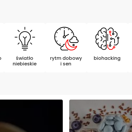
o
światło
rytm dobowy
biohacking
niebieskie
i sen