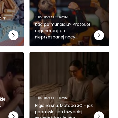
SEBASTIAN KILICHOWSKI
woim
Kac po mundialu? Protokół
ę
regeneracji po
nieprzespanej nocy
SEBASTIAN KILICHOWSKI
kie
ć
Higiena snu: Metoda 3C – jak
poprawić sen i szybciej