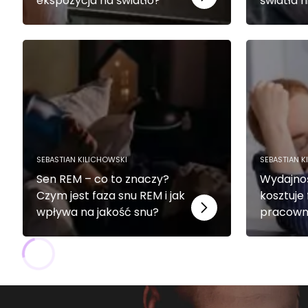
ekspozycja na światło?
światła 
SEBASTIAN KILICHOWSKI
SEBASTIAN K
Sen REM – co to znaczy?
Wydajnoś
Czym jest faza snu REM i jak
kosztuje
wpływa na jakość snu?
pracown