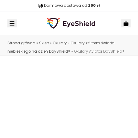
Darmowa dostawa od
250 zł
Menu
Car
Strona główna
»
Sklep
»
Okulary
»
Okulary z filtrem światła
niebieskiego na dzień DayShield®
»
Okulary Aviator DayShield®