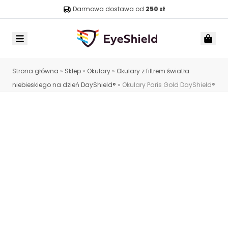
Darmowa dostawa od
250 zł
Menu
Car
Strona główna
»
Sklep
»
Okulary
»
Okulary z filtrem światła
niebieskiego na dzień DayShield®
»
Okulary Paris Gold DayShield®