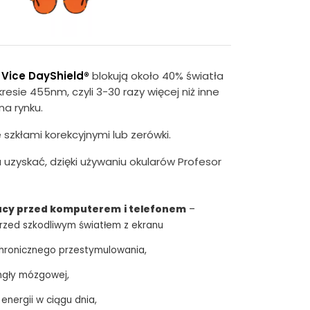
 Vice DayShield®
blokują około 40% światła
resie 455nm, czyli 3-30 razy więcej niż inne
na rynku.
 szkłami korekcyjnymi lub zerówki.
 uzyskać, dzięki używaniu okularów Profesor
acy przed komputerem
i telefonem
–
przed szkodliwym światłem z ekranu
chronicznego przestymulowania,
mgły mózgowej,
 energii w ciągu dnia,