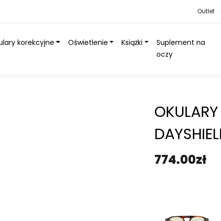
Outlet
lary korekcyjne
Oświetlenie
Książki
Suplement na
oczy
atła niebieskiego na dzień DayShield®
»
Okulary Profesor Vice DayShield®
OKULARY
DAYSHIEL
774.00
zł