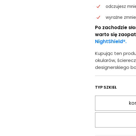
odczujesz mni
wyraźne zmniej
Po zachodzie sł
warto się zaopat
NightShield®.
Kupując ten produ
okularów, ścierecz
designerskiego bo
TYP SZKIEŁ
kor