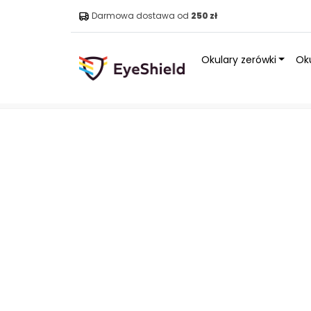
Darmowa dostawa od
250 zł
Okulary zerówki
Oku
Strona główna
»
Sklep
»
Okulary
»
Okulary z filtrem świ