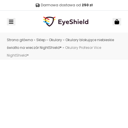
Darmowa dostawa od
250 zł
Menu
Car
Strona główna
»
Sklep
»
Okulary
»
Okulary blokujące niebieskie
światło na wieczór NightShield®
»
Okulary Profesor Vice
NightShield®